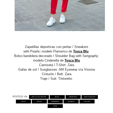
Zapatillas deportivas con perlas / Sneakers
with
Pearls
:
modelo Flamenco de
Tosca Blu
Bolso bandolera decorado / Shoulder Bag with Serigraphy:
modelo Cinderella de
Tosca Blu
Camiseta / T-Shirt: Zara
Gafas de sol / Sunglasses: AM Eyewear vía Visiona
Cinturón / Belt: Zara
Traje / Suit: Tintoretto
POSTED IN:
ADICTA A LOS ZAPATOS
BOLSO
DEPORTIVAS
NUEVA COLECCIÓN
OUTFIT
PERLAS
PRIMAVERA
SNEAKERS
TOSCA BLU
TRAJE