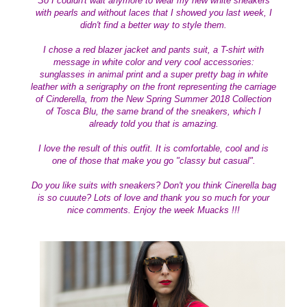
So I couldn't wait anymore to wear my new white sneakers
with pearls and without laces that I showed you last week, I
didn't find a better way to style them.
I chose a red blazer jacket and pants suit, a T-shirt with
message in
white color
and very cool accessories:
sunglasses in animal print and a super pretty bag in white
leather with a serigraphy on the front representing the carriage
of Cinderella, from
the New Spring Summer 2018 Collection
of Tosca Blu, the same brand of the sneakers, which I
already told you that is amazing.
I love t
he result of this outfit. It is comfortable, cool and is
one of those that make you go "classy but casual".
Do you like
suits with sneakers
? Don't you think Cinerella bag
is so cuuute?
Lots of love
and thank you so much for your
nice comments.
Enjoy the
week Muacks !!!