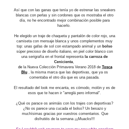
Así que con las ganas que tenía yo de estrenar las sneakers
blancas con perlas y sin cordones que os mostraba el otro
día, no he encontrado mejor combinación posible para
hacerlo.
He elegido un traje de chaqueta y pantalón de color rojo, una
camiseta con mensaje blanca y unos complementos muy
top: unas gafas de sol con estampado animal y un
bolso
súper precioso de diseño italiano, en piel color blanco con
una serigrafía en el frontal representa
la carroza de
Cenicienta
,
de
la Nueva Colección Primavera Verano 2018 de
Tosca
Blu
,
la misma marca que las deportivas, que ya os
comentaba el otro día que es una pasada.
El resultado del look me encanta, es cómodo, molón y es de
esos que te hacen ir "arreglá pero informal".
¿Qué os parace os animáis con los trajes con deportivas?
¿No os parece una cucada el bolso? Un besazo y
muchísimas gracias por vuestros comentarios. Que
disfrutéis de la semana ¡¡¡Muacks!!!