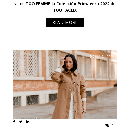
vean
:
TOO FEMME
la
Colección Primavera 2022 de
TOO FACED
.
READ MORE
22.12.21
4