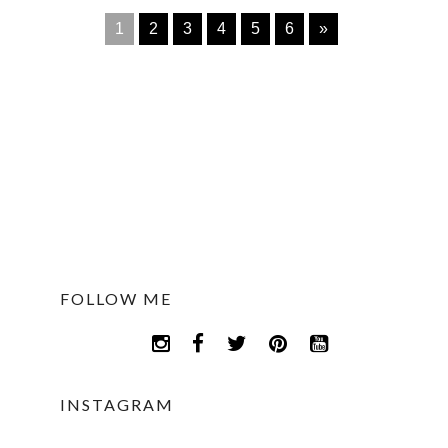
1
2
3
4
5
6
»
FOLLOW ME
INSTAGRAM