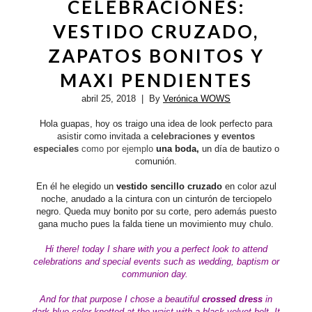
CELEBRACIONES:
VESTIDO CRUZADO,
ZAPATOS BONITOS Y
MAXI PENDIENTES
abril 25, 2018
| By
Verónica WOWS
Hola guapas, hoy os traigo una idea de look perfecto para
asistir como invitada a
celebraciones y eventos
especiales
como por ejemplo
una boda,
un día de bautizo o
comunión.
En él he elegido un
vestido sencillo cruzado
en color azul
noche, anudado a la cintura con un cinturón de terciopelo
negro. Queda muy bonito por su corte, pero además puesto
gana mucho pues la falda tiene un movimiento muy chulo.
Hi there!
today I share with you a perfect look to attend
celebrations and special events such as wedding, baptism or
communion day.
And for that purpose I chose a beautiful
crossed
dress
in
dark blue color
knotted at the waist with a black velvet belt. It