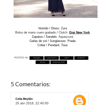
Vestido / Dress:
Zara
Bolso de mano cuero grabado / Clutch:
Gigi New York
Zapatos / Sandals:
Aquazzura
Gafas de sol / Sunglasses: Prada
Collar / Pendant: Tous
POSTED IN:
AQUAZZURA
LOOK DE FIESTA
OUTFIT
PENDIENTES
VESTIDO
ZAPATOS DE TACÓN
5 Comentarios:
Celia Meylán
25 abr 2018, 22:40:00