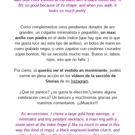
fits so good because of its shape, and when you walk, it
looks so much pretty.
Como complementos unos pendientes dorados de aro
grandes, un colgante minimalista y pequeñito,
un maxi
anillo con piedra
en el dedo índice (que hay que ver lo que
me gusta lucir así este tipo de anillos), un bolso de mano en
cuero grabado negro, y unos zapatos con cordones cruzados
súper bonitos. No se necesita mucho más. Bueno sí, labios
rojos, eso que no falte :)
Por cierto, s
i queréis ver el vestido en movimiento
, podéis
verme en plena acción en los
vídeos de la sección de
Stories
de mi
Instagram
.
¿Qué os parece? ¿os gusta la elección?¿tenéis alguna
celebración cerca? Un besazo y muchísimas gracias por
vuestros comentarios. ¡¡¡Muacks!!!
As accessories, I chose a large gold hoop earrings, a
minimalist and tiny pendant necklace, a maxi ring with a
stone worn at the index finger (I like so much to wear in this
way this kind of rings), a black engraved leather clutch, and