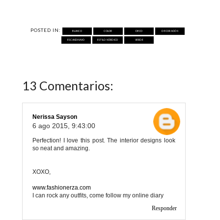
POSTED IN:
BLANCO
COLOR
DECO
DECORACIÓN
ESCANDINAVO
ESTILO NÓRDICO
VERDE
13 Comentarios:
Nerissa Sayson
6 ago 2015, 9:43:00
Perfection! I love this post. The interior designs look
so neat and amazing.
XOXO,
www.fashionerza.com
I can rock any outfits, come follow my online diary
Responder