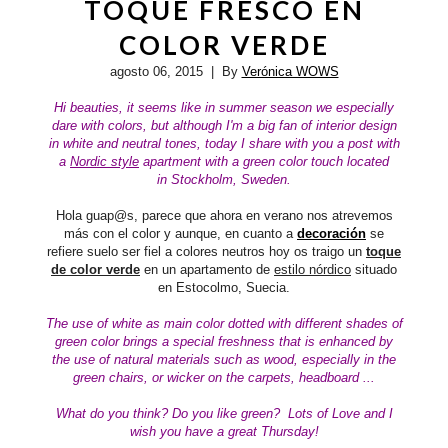
TOQUE FRESCO EN
COLOR VERDE
agosto 06, 2015
| By
Verónica WOWS
Hi beauties, it seems like in summer season we especially
dare with colors, but although I'm a big fan of interior design
in
white and neutral tones
, today I share with you a post with
a
Nordic style
apartment with a green color touch located
in Stockholm, Sweden.
Hola guap@s, parece que ahora en verano nos atrevemos
más con el color y aunque, en cuanto a
decoración
se
refiere suelo ser fiel a colores neutros hoy os traigo un
toque
de color verde
en un apartamento de
estilo nórdico
situado
en Estocolmo, Suecia.
The use of white as main color dotted with different shades of
green color brings a special freshness that is enhanced by
the use of natural materials such as wood, especially in the
green chairs, or wicker on the carpets, headboard ...
What do you think? Do you like green?
Lots of Love and I
wish you have a great Thursday!