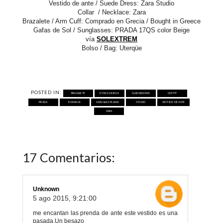
Vestido de ante / Suede Dress:
Zara Studio
Collar / Necklace:
Zara
Brazalete / Arm Cuff: Comprado en Grecia / Bought in Greece
Gafas de Sol / Sunglasses: PRADA 17QS color Beige
vía
SOLEXTREM
Bolso / Bag: Uterqüe
POSTED IN:
BRAZALETE
ESTILO GRIEGO
GLADIADORAS
OUTFIT
PRADA
ROMANAS
SANDALIAS PLANAS
STUDIO
VESTIDO DE ANTE
ZARA
17 Comentarios:
Unknown
5 ago 2015, 9:21:00
me encantan las prenda de ante este vestido es una
pasada.Un besazo