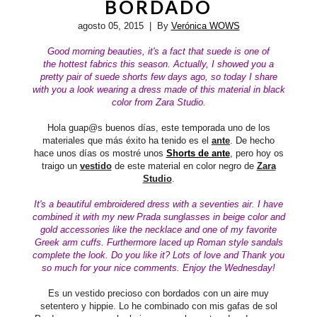
BORDADO
agosto 05, 2015
| By
Verónica WOWS
Good morning beauties, it's a fact that suede is
one of
the
hottest
fabrics
this season
. Actually, I showed you a
pretty pair of suede shorts few days ago, so today I share
with you a look wearing a dress made of this material in black
color from Zara Studio.
Hola guap@s buenos días, este temporada uno de los
materiales que más éxito ha tenido es el
ante
. De hecho
hace unos días os mostré unos
Shorts de ante
, pero hoy os
traigo un
vestido
de este material en color negro de
Zara
Studio
.
It's a beautiful
embroidered
dress with a seventies air. I have
combined it with my new Prada sunglasses in beige color and
gold accessories like the necklace and one of my favorite
Greek arm cuffs. Furthermore
laced up
Roman style sandals
complete the look.
Do you like it? Lots of love and Thank you
so much for your nice comments.
Enjoy the Wednesday!
Es un vestido precioso con bordados con un aire muy
setentero y hippie. Lo he combinado con mis gafas de sol