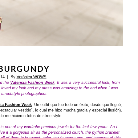
 BURGUNDY
014
| By
Verónica WOWS
nd the
Valencia Fashion Week
. It was a very successful look, from
he loved my look and my dress was amazing) to the end when I was
 streetstyle photographers.
cia Fashion Week
. Un outfit que fue todo un éxito, desde que llegué,
spectacular vestido", lo cual me hizo mucha gracia y especial ilusión),
o me hicieron fotos de streetstyle.
 is one of my wardrobe precious jewels for the last few years. As I
ve it a gorgeous air as the personalized clutch, the python bracelet
all of them in
burgundy color, my favourite one, and because of this