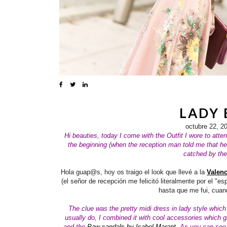
LADY
octubre 22, 2
Hi beauties, today I come with the Outfit I wore to atte
the beginning (when the reception man told me that 
catched by the
Hola guap@s, hoy os traigo el look que llevé a la
Valen
(el señor de recepción me felicitó literalmente por el "e
hasta que me fui, cuand
The clue was the pretty midi dress in lady style which
usually do, I combined it with cool accessories which gi
and the
Paw sandals by Isabel Marant
. As you can see 