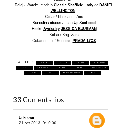
Reloj / Watch: modelo
Classic Sheffield Lady
de
DANIEL
WELLINGTON
Collar / Necklace:
Zara
Sandalias atadas / Lace-Up Scalloped
Heels
:
Ayoka
by
JESSICA
BUURMAN
Bolso / Bag:
Zara
Gafas de sol / Sunnies:
PRADA 17OS
POSTED IN:
BLOGGER
COLLAR GÓTICO
CROP TOP
CROPPED PANTS
DESFILE
LACE-UP SANDALS
LEATHER
OUTFIT
SANDALIAS ATADAS
VALENCIA
VFW
WITHORWITHOUTSHOES
ZARA
33 Comentarios:
Unknown
21 oct 2013, 9:10:00