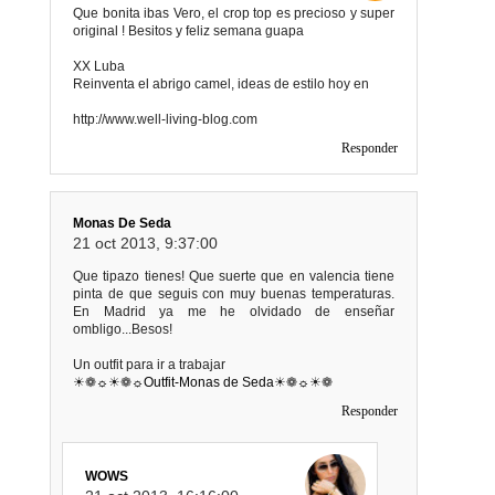
Que bonita ibas Vero, el crop top es precioso y super
original ! Besitos y feliz semana guapa
XX Luba
Reinventa el abrigo camel, ideas de estilo hoy en
http://www.well-living-blog.com
Responder
Monas De Seda
21 oct 2013, 9:37:00
Que tipazo tienes! Que suerte que en valencia tiene
pinta de que seguis con muy buenas temperaturas.
En Madrid ya me he olvidado de enseñar
ombligo...Besos!
Un outfit para ir a trabajar
☀❁☼☀❁☼
Outfit-Monas de Seda
☀❁☼☀❁
Responder
WOWS