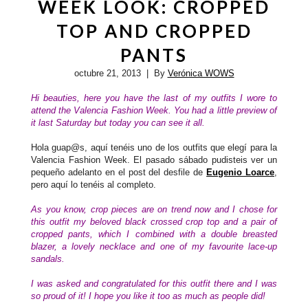
WEEK LOOK: CROPPED
TOP AND CROPPED
PANTS
octubre 21, 2013
| By
Verónica WOWS
Hi beauties, here you have the last of my outfits I wore to
attend
the Valencia Fashion Week. You had a little preview of
it last Saturday but today you can see it all.
Hola guap@s, aquí tenéis uno de los outfits que elegí para la
Valencia Fashion Week. El pasado sábado pudisteis ver un
pequeño adelanto en el post del desfile de
Eugenio Loarce
,
pero aquí lo tenéis al completo.
As you know, crop pieces are on trend now and I chose for
this outfit my beloved black crossed crop top and a pair of
cropped pants, which I combined with a double breasted
blazer, a lovely necklace and one of my favourite lace-up
sandals.
I was asked and congratulated for this outfit there and
I was
so proud of it! I hope you like it too as much as people did!