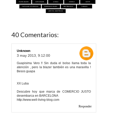
FLORAL BLAZER
GAFASONLINE
LOVELIX
NARANJA
OUTFIT
PANTALONES ENCERADOS
PULSERA DE CRUCES
RUE PRINCESSE
TORQUES
ZAPATOS ASIMÉTRICOS
40 Comentarios:
Unknown
3 may 2013, 9:12:00
Guapisima Vero !! Sin duda el bolso llama toda la
atención , pero la blazer también es una maravilla !
Besos guapa
XX Luba
Descubre hoy que marca de COMERCIO JUSTO
desembarca en BARCELONA
http://www.well-living-blog.com
Responder