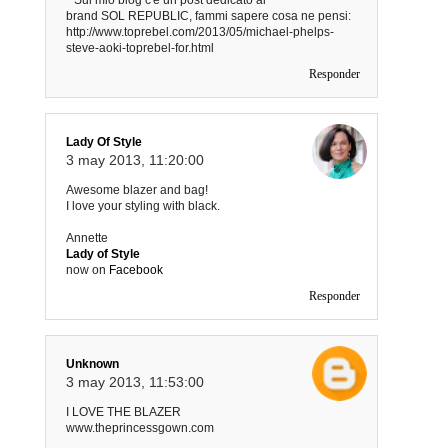
brand SOL REPUBLIC, fammi sapere cosa ne pensi:
http://www.toprebel.com/2013/05/michael-phelps-
steve-aoki-toprebel-for.html
Responder
Lady Of Style
3 may 2013, 11:20:00
Awesome blazer and bag!
I love your styling with black.
Annette
Lady of Style
now on
Facebook
Responder
Unknown
3 may 2013, 11:53:00
I LOVE THE BLAZER
www.theprincessgown.com