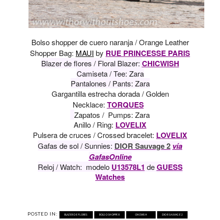
Bolso shopper de cuero naranja / Orange Leather
Shopper Bag
:
MAUI
by
RUE PRINCESSE PARIS
Blazer de flores / Floral Blazer:
CHICWISH
Camiseta / Tee: Zara
Pantalones / Pants: Zara
Gargantilla estrecha dorada / Golden
Necklace:
TORQUES
Zapatos / Pumps: Zara
Anillo / Ring:
LOVELIX
Pulsera de cruces / Crossed bracelet:
LOVELIX
Gafas de sol / Sunnies:
DIOR Sauvage 2
vía
GafasOnline
Reloj / Watch: modelo
U13578L1
de
GUESS
Watches
POSTED IN:
BLAZER DE FLORES
BOLSO SHOPPER
CHICWISH
DIOR SAUVAGE 2