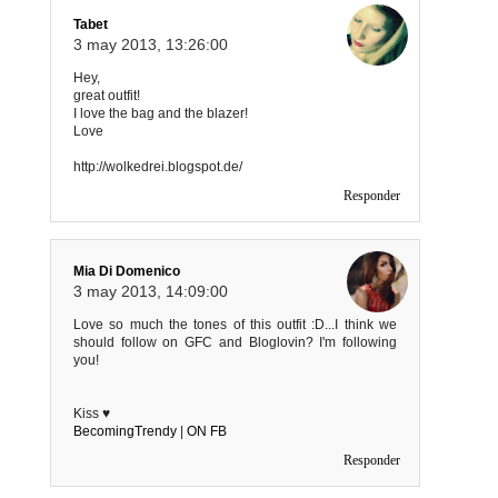
Tabet
3 may 2013, 13:26:00
Hey,
great outfit!
I love the bag and the blazer!
Love
http://wolkedrei.blogspot.de/
Responder
Mia Di Domenico
3 may 2013, 14:09:00
Love so much the tones of this outfit :D...I think we
should follow on GFC and Bloglovin? I'm following
you!
Kiss ♥
BecomingTrendy
|
ON FB
Responder