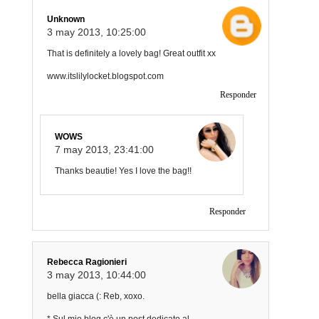
Unknown
3 may 2013, 10:25:00
That is definitely a lovely bag! Great outfit xx
www.itslilylocket.blogspot.com
Responder
WOWS
7 may 2013, 23:41:00
Thanks beautie! Yes I love the bag!!
Responder
Rebecca Ragionieri
3 may 2013, 10:44:00
bella giacca (: Reb, xoxo.
* Sul mio blog c'è un post dedicato al