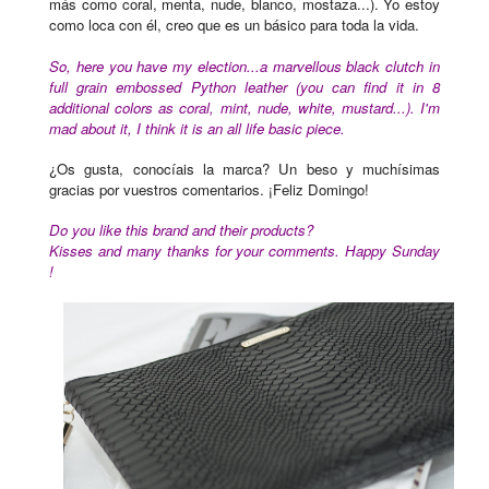
más como coral, menta, nude, blanco, mostaza...). Yo estoy
como loca con él, creo que es un básico para toda la vida.
So, here you have my election...a marvellous black clutch in
full grain embossed Python leather (you can find it in 8
additional colors as coral, mint, nude, white, mustard...). I'm
mad about it, I think it is an all life basic piece.
¿Os gusta, conocíais la marca?
Un beso y muchísimas
gracias por vuestros comentarios. ¡Feliz Domingo!
Do you like this brand and their products?
Kisses and many thanks for your comments. Happy Sunday
!