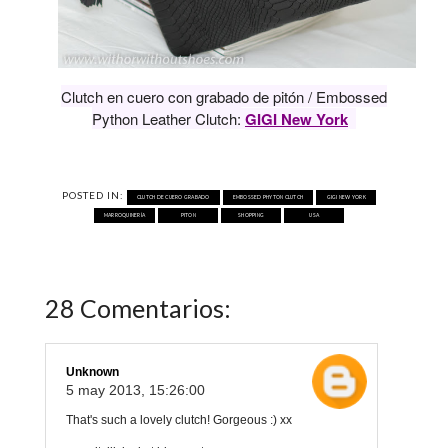
Clutch en cuero con grabado de pitón / Embossed
Python Leather Clutch:
GIGI New York
POSTED IN:
CLUTCH DE CUERO GRABADO
EMBOSSED PHYTON CLUTCH
GIGI NEW YORK
MARROQUINERÍA
PITON
SHOPPING
USA
28 Comentarios:
Unknown
5 may 2013, 15:26:00
That's such a lovely clutch! Gorgeous :) xx