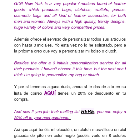
GIGI New York is a very popular American brand of leather
goods which produces bags, clutches, wallets, purses,
cosmetic bags and all kind of leather accesories, for both
men and women. Always with a high quality, trendy designs,
huge variety of colors and very competitive prices.
Además ofrece el servicio de personalizar todos sus artículos
con hasta 3 iniciales. Yo esta vez no lo he solicitado, pero a
la próxima creo que voy a personalizar mi bolso o clutch.
Besides the offer a 3 initials personalization service for all
their products. I haven't chosen it this time, but the next one I
think I'm going to personalize my bag or clutch.
Y por si tenemos alguna duda,
ahora si te das de alta en su
AQUÍ
lista de correo
tienes un
20% de descuento en tu
compra
.
HERE
And now if you join their mailing list
, you can enjoy a
20% off in your next purchase.
Así que aquí tenéis mi elección, un clutch maravilloso en piel
grabada de pitón en color negro (podéis verlo en 8 colores