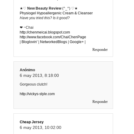
★♡
New Beauty Review
(^_^) ♡★
Physiogel Hypoallergenic Cream & Cleanser
Have you tried this? Is it good?
❤ ~Chai
http://chenmeicai.blogspot.com
http://www.facebook.com/ChaiChenPage
|
Bloglovin'
|
NetworkedBlogs
|
Google+
|
Responder
Anónimo
6 may 2013, 8:18:00
Gorgeous clutch!
http://vickys-style.com
Responder
Cheap Jersey
6 may 2013, 10:02:00