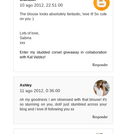
10 ago 2012, 22:51:00
The blouse looks absolutely fantastic, lvoe it! So cute
on you :)
Lots of love,
Sabina
xxx
Enter my studded corset giveaway in collaboration
with Kat Valdez!
Responder
Ashley
11 ago 2012, 0:36:00
oh my goodness i am obsessed with that blouse! it's
so stunning on you, doll! just stumbled across your
blog and i love it! following you xx
Responder