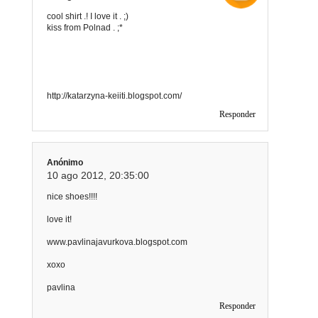
cool shirt .! I love it . ;)
kiss from Polnad . ;*
http://katarzyna-keiiti.blogspot.com/
Responder
Anónimo
10 ago 2012, 20:35:00
nice shoes!!!!
love it!
www.pavlinajavurkova.blogspot.com
xoxo
pavlina
Responder