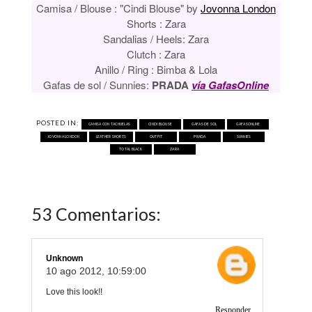
Camisa / Blouse : "Cindi Blouse" by
Jovonna London
Shorts : Zara
Sandalias / Heels:
Zara
Clutch : Zara
Anillo / Ring : Bimba & Lola
Gafas de sol / Sunnies:
PRADA
vía GafasOnline
POSTED IN:
CAMISA CON TACHUELAS
CINDI BLOUSE
GAFAS DE SOL
GAFASONLINE
JOVONNA LONDON
LEATHER SHORTS
OUTFIT
PRADA
SUNNIES
TOTAL BLACK
ZARA
53 Comentarios:
Unknown
10 ago 2012, 10:59:00
Love this look!!
Responder