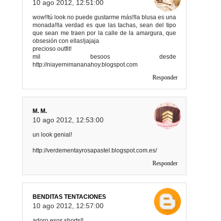
10 ago 2012, 12:51:00
wow!!tú look no puede gustarme más!!la blusa es una
monada!!la verdad es que las tachas, sean del tipo
que sean me traen por la calle de la amargura, que
obsesión con ellas!jajaja
precioso outfit!
mil besoos desde
http://niayernimananahoy.blogspot.com
Responder
M. M.
10 ago 2012, 12:53:00
un look genial!
http://verdementayrosapastel.blogspot.com.es/
Responder
BENDITAS TENTACIONES
10 ago 2012, 12:57:00
adoro esos shorts!!