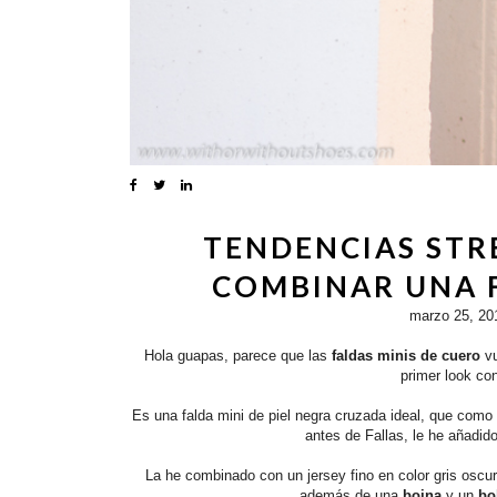
TENDENCIAS STRE
COMBINAR UNA F
marzo 25, 20
Hola guapas, parece que las
faldas minis de cuero
vu
primer look con
Es una falda mini de piel negra cruzada ideal, que como
antes de Fallas, le he añadid
La he combinado con un jersey fino en color gris oscu
además de una
boina
y un
bo