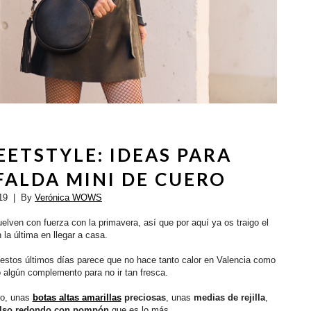
ETSTYLE: IDEAS PARA
ALDA MINI DE CUERO
19
| By
Verónica WOWS
elven con fuerza con la primavera, así que por aquí ya os traigo el
 la última en llegar a casa.
 estos últimos días parece que no hace tanto calor en Valencia como
o algún complemento para no ir tan fresca.
ro, unas
botas altas amarillas
preciosas
, unas
medias de rejilla
,
lso redondo con pompón
que es lo más.