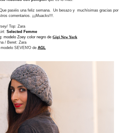
Que paséis una feliz semana.
Un besazo y muchísimas gracias por
stros comentarios.
¡¡¡Muacks!!!.
rsey/ Top: Zara
irt:
Selected Femme
g: modelo Zoey color negro de
Gigi New York
na / Beret: Zara
: modelo SEVEN'O de
AGL