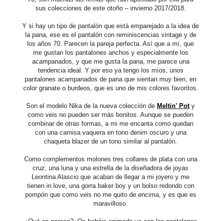
sus colecciones de este otoño – invierno 2017/2018.
Y si hay un tipo de pantalón que está emparejado a la idea de
la pana, ese es el pantalón con reminiscencias vintage y de
los años 70. Parecen la pareja perfecta. Así que a mí, que
me gustan los pantalones anchos y especialmente los
acampanados, y que me gusta la pana, me parece una
tendencia ideal. Y por eso ya tengo los míos, unos
pantalones acampanados de pana que sientan muy bien, en
color granate o burdeos, que es uno de mis colores favoritos.
Son el modelo Nika de la nueva colección de
Meltin' Pot
y
como veis no pueden ser más bonitos. Aunque se pueden
combinar de otras formas, a mi me encanta como quedan
con una camisa vaquera en tono denim oscuro y una
chaqueta blazer de un tono similar al pantalón.
Como complementos molones tres collares de plata con una
cruz, una luna y una estrella de la diseñadora de joyas
Leontina Alascio que acaban de llegar a mi joyero y me
tienen in love, una gorra baker boy y un bolso redondo con
pompón que como veis no me quito de encima, y es que es
maravilloso.