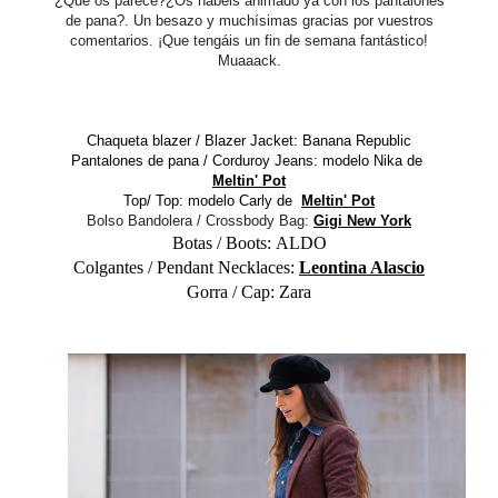
¿Qué os parece?¿Os habéis animado ya con los pantalones
de pana?. Un besazo y muchísimas gracias por vuestros
comentarios. ¡Que tengáis un fin de semana fantástico!
Muaaack.
Chaqueta blazer / Blazer Jacket: Banana Republic
Pantalones de pana / Corduroy Jeans: modelo Nika de
Meltin' Pot
Top/ Top: modelo Carly de
Meltin' Pot
Bolso Bandolera / Crossbody Bag:
Gigi New York
Botas / Boots:
ALDO
Colgantes / Pendant Necklaces:
Leontina Alascio
Gorra / Cap: Zara