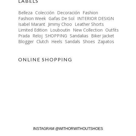
LABELS
Belleza
Colección
Decoración
Fashion
Fashion Week
Gafas De Sol
INTERIOR DESIGN
Isabel Marant
Jimmy Choo
Leather Shorts
Limited Edition
Louboutin
New Collection
Outfits
Prada
Reloj
SHOPPING
Sandalias
Biker Jacket
Blogger
Clutch
Heels
Sandals
Shoes
Zapatos
ONLINE SHOPPING
INSTAGRAM @WITHORWITHOUTSHOES