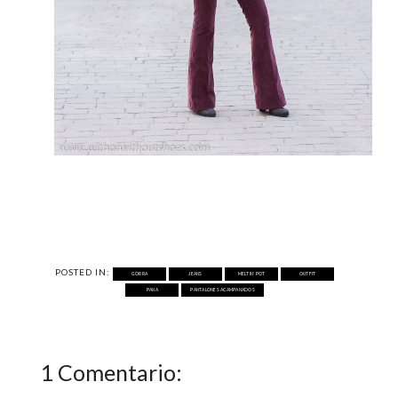
POSTED IN:
GORRA
JEANS
MELTIN' POT
OUTFIT
PANA
PANTALONES ACAMPANADOS
1 Comentario: