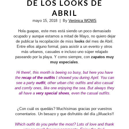
DE LOS LOOKS DE
ABRIL
mayo 15, 2018
| By
Verónica WOWS
Hola guapas, este mes está siendo un poco demasiado
ocupado y aunque estamos a mitad de Mayo, no quiero dejar
de publicar la recopilación de miss
looks
del mes de Abril.
Entre ellos alguno formal, para asistir a un evento y otros
más urbanos, casuales e incluso uno súper relajado
paseando por la playa. Y como siempre, con
zapatos muy
muy especiales
.
Hi there!, this month is beeing so busy, but here you have
the
recap of the outfits
I showed you during April. You can
see a party
outfit
, other urban chic outfits and also casual
and comfy ones, like one enjoying the sea. But always they
all have a
very special shoes
, even the casual outfits.
¿Con cuál os quedáis?
Muchísimas gracias por vuestros
comentarios.
Un besazo y que disfrutéis del día ¡¡Muacks!!
Which outfit do you prefer the most?
Lots of love and thank