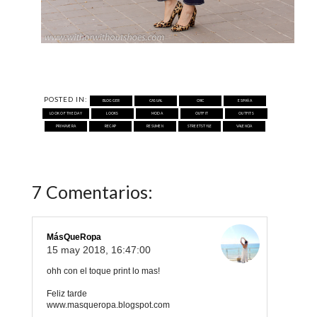
POSTED IN:
BLOGGER
CASUAL
CHIC
ESPAÑA
LOOK OF THE DAY
LOOKS
MODA
OUTFIT
OUTFITS
PRIMAVERA
RECAP
RESUMEN
STREETSTYLE
VALENCIA
7 Comentarios:
MásQueRopa
15 may 2018, 16:47:00
ohh con el toque print lo mas!
Feliz tarde
www.masqueropa.blogspot.com