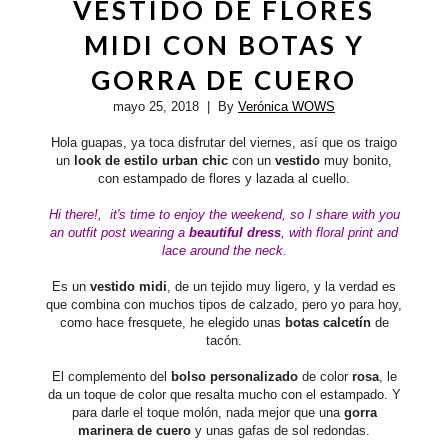
VESTIDO DE FLORES
MIDI CON BOTAS Y
GORRA DE CUERO
mayo 25, 2018
| By
Verónica WOWS
Hola guapas, ya toca disfrutar del viernes, así que os traigo
un
look de estilo urban chic
con un
vestido
muy bonito,
con estampado de flores y lazada al cuello.
Hi there!,
it's time to enjoy the weekend, so I share with you
an outfit post wearing a
beautiful dress
, with floral print and
lace around the neck.
Es un
vestido midi
, de un tejido muy ligero, y la verdad es
que combina con muchos tipos de calzado, pero yo para hoy,
como hace fresquete, he elegido unas
botas calcetín
de
tacón.
El complemento del
bolso personalizado
de color
rosa
, le
da un toque de color que resalta mucho con el estampado. Y
para darle el toque molón, nada mejor que una
gorra
marinera de cuero
y unas gafas de sol redondas.