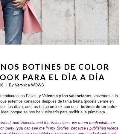
NOS BOTINES DE COLOR
OOK PARA EL DÍA A DÍA
18
| By
Verónica WOWS
 terminaron las Fallas, y
Valencia y los valencianos
, volvemos a la
unque estemos cansados después de tanta fiesta (podéis verme en
dos los días), aquí os traigo un look con unos
botines de un color
ideal porque se nos ha vuelto frío para recibir a la primavera.
nished, and Valencia and the Valencians, we return to absolute our
much party (you can see me in my Stories, because I published videos
pair of booties in a beautiful strawberry color and an ideal pink coat