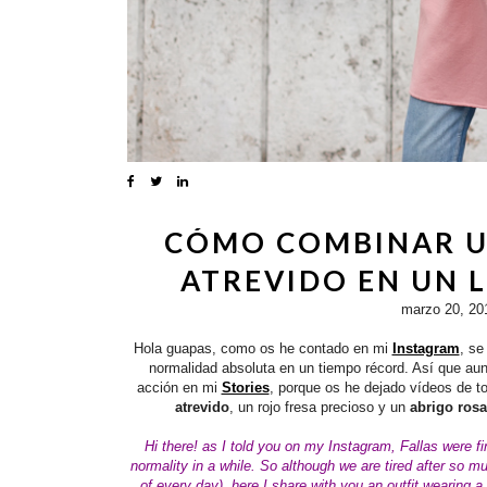
CÓMO COMBINAR U
ATREVIDO EN UN L
marzo 20, 20
Hola guapas, como os he contado en mi
Instagram
, se
normalidad absoluta en un tiempo récord. Así que a
acción en mi
Stories
, porque os he dejado vídeos de to
atrevido
, un rojo fresa precioso y un
abrigo rosa
Hi there!
as I told you on my Instagram, Fallas were fi
normality in a while. So although we are tired after so 
of every day), here I share with you an outfit wearing a 