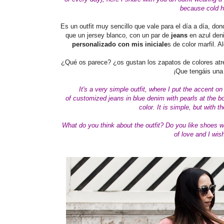
because cold h
Es un outfit muy sencillo que vale para el día a día, do
que un jersey blanco, con un par de
jeans
en azul de
personalizado con mis iniciale
s de color marfil. A
¿Qué os parece? ¿os gustan los zapatos de colores at
¡Que tengáis una
It's a very simple outfit, where I put the accent on
of
customized
jeans in blue denim with pearls at the b
color. It is simple, but with t
What do you think
about the outfit
? Do you like shoes w
of love and I wi