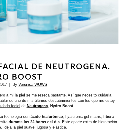
FACIAL DE NEUTROGENA,
RO BOOST
2017
| By
Verónica WOWS
ero a mi la piel se me reseca bastante. Así que necesito cuidarla
hablar de uno de mis últimos descubrimientos con los que me estoy
dado facial
de
Neutrogena
,
Hydro Boost
.
su tecnología con
ácido hialurónico
, hyaluronic gel matrix,
libera
esita
durante las 24 horas del día
. Este aporte extra de hidratación
a, deja la piel suave, jugosa y elástica.