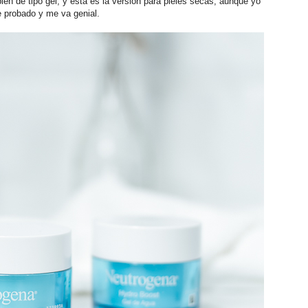
bién de tipo gel, y ésta es la versión para pieles secas, aunque yo
e probado y me va genial.