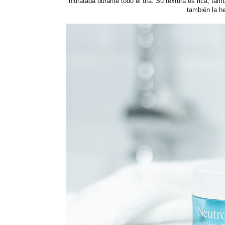
hidratada durante todo el día. Su textura es rica, tam
también la h