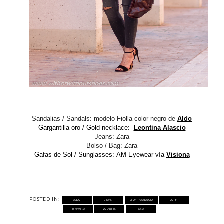
Sandalias / Sandals: modelo Fiolla color negro de
Aldo
Gargantilla oro / Gold necklace:
Leontina Alascio
Jeans: Zara
Bolso / Bag:
Zara
Gafas de Sol / Sunglasses:
AM Eyewear
vía
Visiona
POSTED IN:
ALDO
JEANS
LEONTINA ALASCIO
OUTFIT
PRIMAVERA
VOLANTES
ZARA