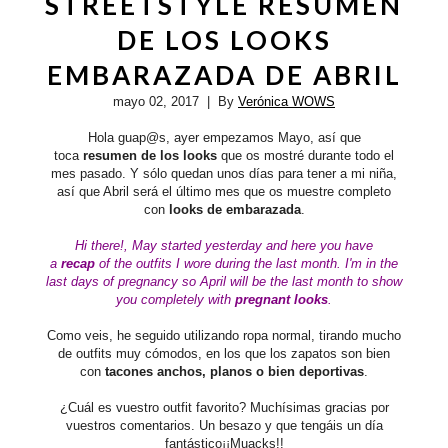
STREETSTYLE RESUMEN
DE LOS LOOKS
EMBARAZADA DE ABRIL
mayo 02, 2017
| By
Verónica WOWS
Hola guap@s, ayer empezamos Mayo, así que
toca
resumen de los looks
que os mostré durante todo el
mes pasado. Y sólo quedan unos días para tener a mi niña,
así que Abril será el último mes que os muestre completo
con
looks de embarazada
.
Hi there!,
May
started
yesterday and
here you have
a
recap
of the outfits I wore during the last month.
I'm in the
last days of pregnancy so April will be the last month to show
you completely with
pregnant looks
.
Como veis, he seguido utilizando ropa normal, tirando mucho
de outfits muy cómodos, en los que los zapatos son bien
con
tacones anchos, planos o bien deportivas
.
¿Cuál es vuestro outfit favorito?
Muchísimas gracias por
vuestros comentarios.
Un besazo y que tengáis un día
fantástico¡¡Muacks!!