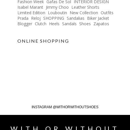
Fashion Week
Gafas De Sol
INTERIOR DESIGN
Isabel Marant
Jimmy Choo
Leather Shorts
Limited Edition
Louboutin
New Collection
Outfits
Prada
Reloj
SHOPPING
Sandalias
Biker Jacket
Blogger
Clutch
Heels
Sandals
Shoes
Zapatos
ONLINE SHOPPING
INSTAGRAM @WITHORWITHOUTSHOES
WITH OR WITHOUT