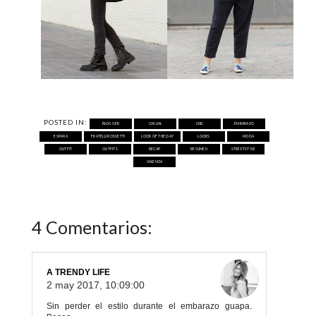
POSTED IN:
BLOGGER
CASUAL
CHIC
EMBARAZO
ESPAÑA
FRATELLI ROSSETTI
LOOK OF THE DAY
LOOKS
MODA
OUTFIT
OUTFITS
RECAP
RESUMEN
STREETSTYLE
VALENCIA
4 Comentarios:
A TRENDY LIFE
2 may 2017, 10:09:00
Sin perder el estilo durante el embarazo guapa.