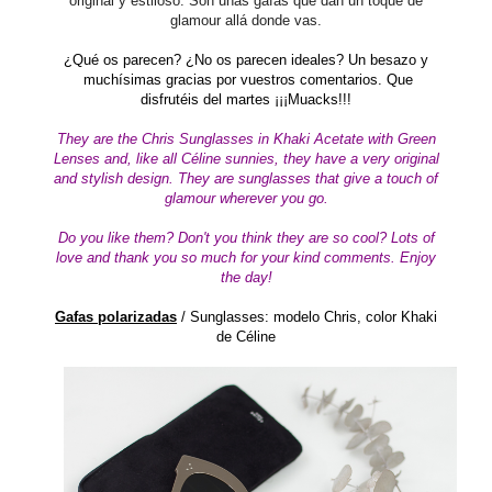
original y estiloso. Son unas gafas que dan un toque de
glamour allá donde vas.
¿Qué os parecen? ¿No os parecen ideales?
Un besazo y
muchísimas gracias por vuestros comentarios. Que
disfrutéis del martes ¡¡¡Muacks!!!
They are the
Chris Sunglasses in Khaki Acetate with Green
Lenses
and, like all Céline sunnies, they have a very original
and stylish design. They are sunglasses that give a touch of
glamour wherever you go.
Do you like them? Don't you think they are so cool?
Lots of
love
and thank you so much for your kind comments.
Enjoy
the day!
Gafas polarizadas
/
Sunglasses: modelo Chris, color Khaki
de Céline