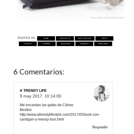
POSTED IN:
CELINE
GAFAS DE SOL
NUEVA COLECCIÓN
OPTICA
OPTICIAN'S
SHOPPING
SUNGLASSES
TENDENCIA
TREND ALERT
6 Comentarios:
A TRENDY LIFE
9 may 2017, 10:14:00
Me encantan las gafas de Céline.
Besitos
http://www.atrendylifestyle.com/2017/05/look-con-
cardigan-y-messy-bun.html
Responder