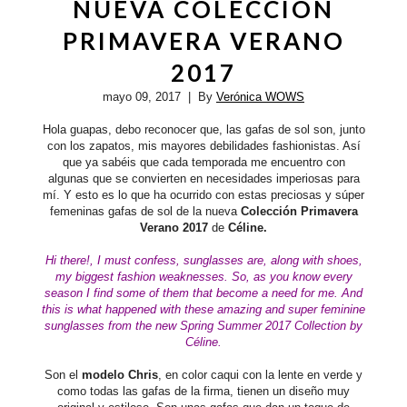
NUEVA COLECCIÓN
PRIMAVERA VERANO
2017
mayo 09, 2017
| By
Verónica WOWS
Hola guapas, debo reconocer que, las gafas de sol son, junto
con los zapatos, mis mayores debilidades fashionistas. Así
que ya sabéis que cada temporada me encuentro con
algunas que se convierten en necesidades imperiosas para
mí. Y esto es lo que ha ocurrido con estas preciosas y súper
femeninas gafas de sol de la nueva
Colección Primavera
Verano 2017
de
Céline.
Hi there!, I must confess, sunglasses are, along with shoes,
my biggest fashion weaknesses. So, as you know every
season I find some of them that become a need for me. And
this is what happened with these amazing and super feminine
sunglasses from the new Spring Summer 2017 Collection by
Céline.
Son el
modelo Chris
, en color caqui con la lente en verde y
como todas las gafas de la firma, tienen un diseño muy