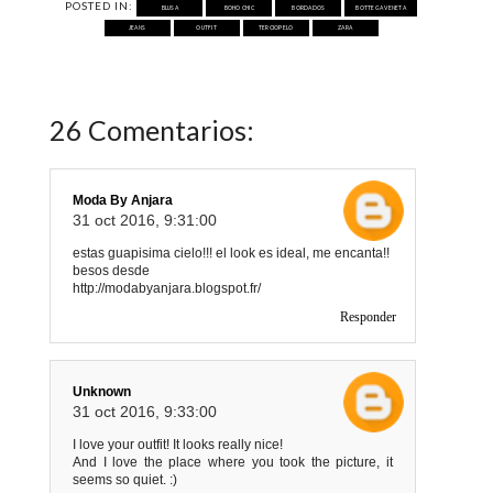
POSTED IN:
BLUSA
BOHO CHIC
BORDADOS
BOTTEGA VENETA
JEANS
OUTFIT
TERCIOPELO
ZARA
26 Comentarios:
Moda By Anjara
31 oct 2016, 9:31:00
estas guapisima cielo!!! el look es ideal, me encanta!!
besos desde
http://modabyanjara.blogspot.fr/
Responder
Unknown
31 oct 2016, 9:33:00
I love your outfit! It looks really nice!
And I love the place where you took the picture, it
seems so quiet. :)