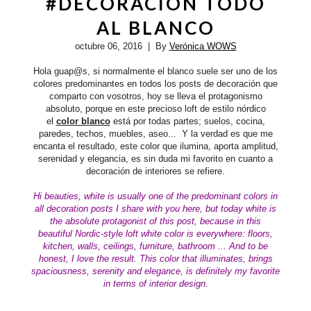
#DECORACIÓN TODO
AL BLANCO
octubre 06, 2016
| By
Verónica WOWS
Hola guap@s, si normalmente el blanco suele ser uno de los
colores predominantes en todos los posts de decoración que
comparto con vosotros, hoy se lleva el protagonismo
absoluto, porque en este precioso loft de estilo nórdico
el
color blanco
está por todas partes; suelos, cocina,
paredes, techos, muebles, aseo... Y la verdad es que me
encanta el resultado, este color que ilumina, aporta amplitud,
serenidad y elegancia, es sin duda mi favorito en cuanto a
decoración de interiores se refiere.
Hi beauties, white is usually one of the predominant colors in
all decoration
posts
I share with you here, but today white is
the absolute protagonist of this post, because in this
beautiful
Nordic-style
loft white color is everywhere: floors,
kitchen, walls, ceilings, furniture, bathroom ... And to be
honest, I love the result. This color that illuminates, brings
spaciousness, serenity and elegance, is definitely my favorite
in terms of interior design.