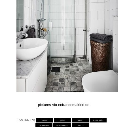
pictures via entrancemakleri.se
POSTED IN:
BLANCO
COCINA
DECO
DECORACIÓN
ESCANDINAVO
ESTILO NÓRDICO
WHITE