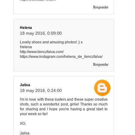
Responder
Helena
18 may 2016, 0:09:00
Lovely shoes and amusing photos! ;) x
Helena
http://www.ilenczfalva.com/
https://www.instagram.com/helena_de_ilenczfalva/
Responder
Jalisa
18 may 2016, 0:24:00
I'm in love with these loafers and these super creative
shots, such a wonderful post, girlie! Thanks so much
for sharing and I hope you're having a great start to
your week so far!
XO,
Jalisa