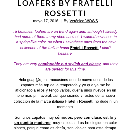
LOAFERS BY FRATELLI
ROSSETTI
mayo 17, 2016
| By
Verónica WOWS
Hi beauties,
loafers are on trend again and, although I already
had some of them in my shoe cabinet, I wanted new ones in
a spring-like color, so when I saw these ones from the new
collection of the Italian brand
Fratelli Rossetti
I didn't
hesitate.
They are very
comfortable but stylish and classy
, and they
are perfect for this time.
Hola guap@s, los mocasines son de nuevo unos de los
zapatos más top de la temporada y yo que ya me he
aficionado a ellos y tengo varios, quería unos nuevos en un
tono más primaveral, así que cuando ví éstos de la nueva
colección de
la marca italiana
Fratelli Rossetti
no dudé ni un
momento.
Son unos zapatos muy
cómodos, pero con clase, estilo y
un puntito moderno
, muy especial. Los he elegido en color
blanco, porque como os decía, son ideales para este tiempo.