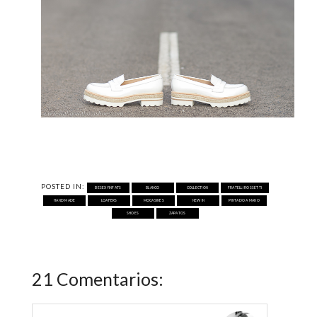
POSTED IN:
BESEXYINFATS
BLANCO
COLLECTION
FRATELLI ROSSETTI
HAND MADE
LOAFERS
MOCASINES
NEW IN
PINTADO A MANO
SHOES
ZAPATOS
21 Comentarios: