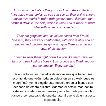
From all of the loafers that you can find in their collection
(they have many styles as you can see on their online shop) I
chose
this model in white with glossy effect. Besides, the
prettiest detail is the sole, which is thick and is made of white
rubber with woven cord inserts.
They are gorgeous and, as all the shoes from Fratelli
Rossetti, they are
very comfortable, with high quality and an
elegant and modern design which give them an
amazing
touch of distinction.
I need to wear them right now!! Do you like them? Are you
fans of these kind of shoes?
Lots of love
and thank you for
your comments.
Enjoy the day!
De entre todos los modelos de mocasines que tienen, (os
recomiendo que veáis toda su colección en su web, pues es
magnífica), yo he elegido este modelo en color blanco con
acabado de efecto brillante. Además el detalle más bonito
está en la
suela, que es gruesa y está formada por caucho
blanco y por una capa de cuerda natural que le da un aspecto
espectacular.