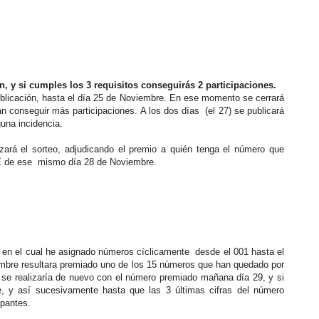
ón, y si cumples los 3 requisitos conseguirás 2 participaciones.
publicación, hasta el día 25 de Noviembre. En ese momento se cerrará
án conseguir más participaciones. A los dos días (el 27) se publicará
lguna incidencia.
alizará el sorteo, adjudicando el premio a quién tenga el número que
E de ese mismo día 28 de Noviembre.
eo, en el cual he asignado números cíclicamente desde el 001 hasta el
iembre resultara premiado uno de los 15 números que han quedado por
eo se realizaría de nuevo con el número premiado mañana día 29, y si
e, y así sucesivamente hasta que las 3 últimas cifras del número
ipantes.