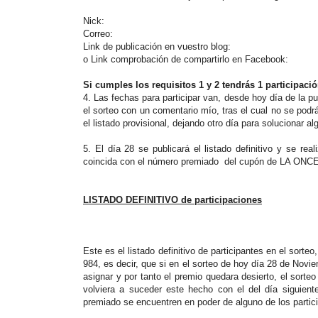
Nick:
Correo:
Link de publicación en vuestro blog:
o Link comprobación de compartirlo en Facebook:
Si cumples los requisitos 1 y 2 tendrás 1 participaci
4. Las fechas para participar van, desde hoy día de la 
el sorteo con un comentario mío, tras el cual no se podr
el listado provisional, dejando otro día para solucionar a
5. El día 28 se publicará el listado definitivo y se re
coincida con el número premiado del cupón de LA ONC
LISTADO DEFINITIVO de participaciones
Este es el listado definitivo de participantes en el sort
984, es decir, que si en el sorteo de hoy día 28 de Nov
asignar y por tanto el premio quedara desierto, el sort
volviera a suceder este hecho con el del día siguient
premiado se encuentren en poder de alguno de los partic