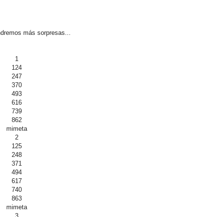
dremos más sorpresas...
1
124
247
370
493
616
739
862
mimeta
2
125
248
371
494
617
740
863
mimeta
3