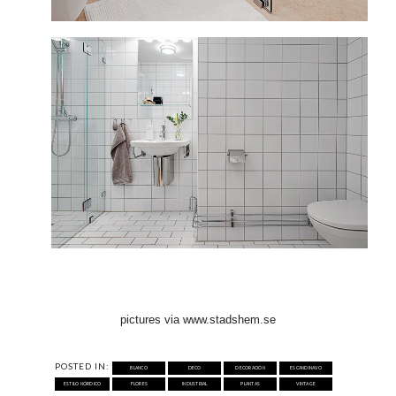
pictures via www.stadshem.se
POSTED IN:
BLANCO
DECO
DECORACIÓN
ESCANDINAVO
ESTILO NÓRDICO
FLORES
INDUSTRIAL
PLANTAS
VINTAGE