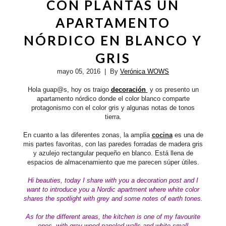
CON PLANTAS UN
APARTAMENTO
NÓRDICO EN BLANCO Y
GRIS
mayo 05, 2016
| By
Verónica WOWS
Hola guap@s, hoy os traigo
decoración
y os presento un
apartamento nórdico donde el color blanco comparte
protagonismo con el color gris y algunas notas de tonos
tierra.
En cuanto a las diferentes zonas, la amplia
cocina
es una de
mis partes favoritas, con las paredes forradas de madera gris
y azulejo rectangular pequeño en blanco. Está llena de
espacios de almacenamiento que me parecen súper útiles.
Hi beauties,
today I share with you a decoration post and I
want to introduce you a Nordic apartment where white color
shares the spotlight with grey and some notes of earth tones.
As for the different areas, the kitchen is one of my favourite
ones, with
grey
wood paneled walls and white small