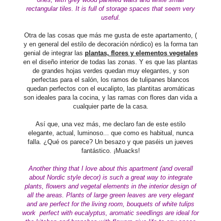
rectangular tiles. It is full of storage spaces that seem very
useful.
Otra de las cosas que más me gusta de este apartamento, (
y en general del estilo de decoración nórdico) es la forma tan
genial de integrar las
plantas, flores y elementos vegetales
en el diseño interior de todas las zonas. Y es que las plantas
de grandes hojas verdes quedan muy elegantes, y son
perfectas para el salón, los ramos de tulipanes blancos
quedan perfectos con el eucalipto, las plantitas aromáticas
son ideales para la cocina, y las ramas con flores dan vida a
cualquier parte de la casa.
Así que, una vez más, me declaro fan de este estilo
elegante, actual, luminoso... que como es habitual, nunca
falla. ¿Qué os parece? Un besazo y que paséis un jueves
fantástico. ¡Muacks!
Another thing that I love about this apartment (and overall
about Nordic style decor) is such a great way to integrate
plants, flowers and vegetal elements in the interior design of
all the areas. Plants of large green leaves are very elegant
and are perfect for the living room, bouquets of white tulips
work perfect with eucalyptus, aromatic seedlings are ideal for