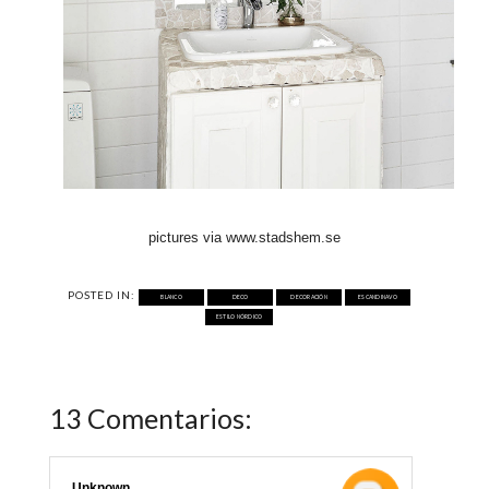
pictures via www.stadshem.se
POSTED IN:
BLANCO
DECO
DECORACIÓN
ESCANDINAVO
ESTILO NÓRDICO
13 Comentarios:
Unknown