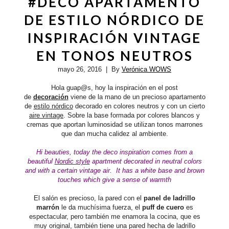
#DECO APARTAMENTO
DE ESTILO NÓRDICO DE
INSPIRACIÓN VINTAGE
EN TONOS NEUTROS
mayo 26, 2016
| By
Verónica WOWS
Hola guap@s, hoy la inspiración en el post
de
decoración
viene de la mano de un precioso apartamento
de
estilo nórdico
decorado en colores neutros y con un cierto
aire vintage
. Sobre la base formada por colores blancos y
cremas que aportan luminosidad se utilizan tonos marrones
que dan mucha calidez al ambiente.
Hi beauties,
today the deco inspiration comes from a
beautiful
Nordic style
apartment decorated in neutral colors
and with a certain vintage air.
It has a white base and brown
touches which give a sense of
warmth
El salón es precioso, la pared con el
panel de ladrillo
marrón
le da muchísima fuerza, el
puff de cuero
es
espectacular, pero también me enamora la cocina, que es
muy original, también tiene una pared hecha de ladrillo