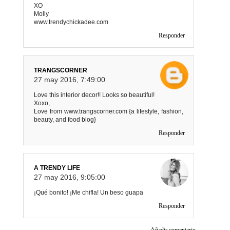
XO
Molly
www.trendychickadee.com
Responder
TRANGSCORNER
27 may 2016, 7:49:00
Love this interior decor!! Looks so beautiful!
Xoxo,
Love from www.trangscorner.com {a lifestyle, fashion,
beauty, and food blog}
Responder
A TRENDY LIFE
27 may 2016, 9:05:00
¡Qué bonito! ¡Me chifla! Un beso guapa
Responder