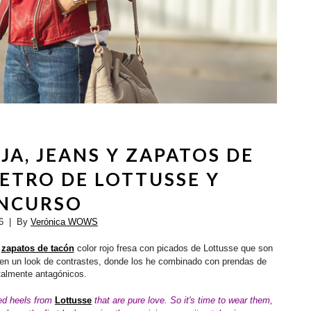
JA, JEANS Y ZAPATOS DE
ETRO DE LOTTUSSE Y
NCURSO
6
| By
Verónica WOWS
s
zapatos de tacón
color rojo fresa con picados de Lottusse que son
, en un look de contrastes, donde los he combinado con prendas de
otalmente antagónicos.
ed heels from
Lottusse
that are pure love. So it's time to wear them,