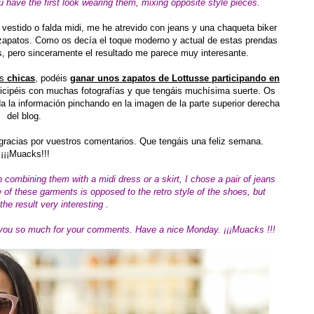
 have the first look wearing them, mixing opposite style pieces.
vestido o falda midi, me he atrevido con jeans y una chaqueta biker
 zapatos. Como os decía el toque moderno y actual de estas prendas
os, pero sinceramente el resultado me parece muy interesante.
is
chicas
,
podéis
ganar unos zapatos de Lottusse participando en
icipéis con muchas fotografías y que tengáis muchísima suerte. Os
 la información pinchando en la imagen de la parte superior derecha
del blog.
acias por vuestros comentarios. Que tengáis una feliz semana.
¡¡¡Muacks!!!
n combining them with a
midi
dress or a skirt, I chose a pair of jeans
 of these garments is opposed to the retro style of the shoes, but
 the result very
interesting
.
 you so much for your comments. Have a nice Monday. ¡¡¡Muacks !!!