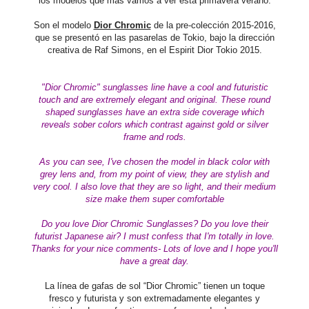
los modelos que más vamos a ver esta primavera verano.
Son el modelo
Dior Chromic
de la
pre-colección 2015-2016
,
que se presentó en
las pasarelas de Tokio, bajo la dirección
creativa de Raf Simons, en el Espirit Dior Tokio 2015.
"Dior Chromic"
sunglasses
line
have a cool and futuristic
touch and are extremely elegant and original.
These
round
shaped
sunglasses have an extra side coverage which
reveals sober colors which contrast against gold or silver
frame and rods.
As you can see, I've chosen the model in black color with
grey lens and, from my point of view, they are stylish and
very cool. I also love that they are so light, and their medium
size make them super comfortable
Do you love Dior Chromic Sunglasses? Do you love their
futurist Japanese air?
I must confess that I'm totally in love.
Thanks for your nice comments-
Lots of love and I hope you'll
have a great day.
La línea de gafas de
sol “Dior Chromic” tienen un toque
fresco y futurista y son extremadamente elegantes y