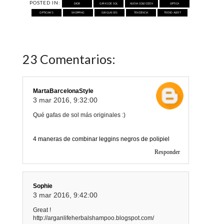
POSTED IN:
DIOR
GAFAS DE SOL
NUEVA COLECCIÓN
OPTICA
OPTICIAN'S
SHOPPING
SUNGLASSES
TENDENCIA
TREND ALERT
23 Comentarios:
MartaBarcelonaStyle
3 mar 2016, 9:32:00
Qué gafas de sol más originales :)
4 maneras de combinar leggins negros de polipiel
Responder
Sophie
3 mar 2016, 9:42:00
Great !
http://arganlifeherbalshampoo.blogspot.com/