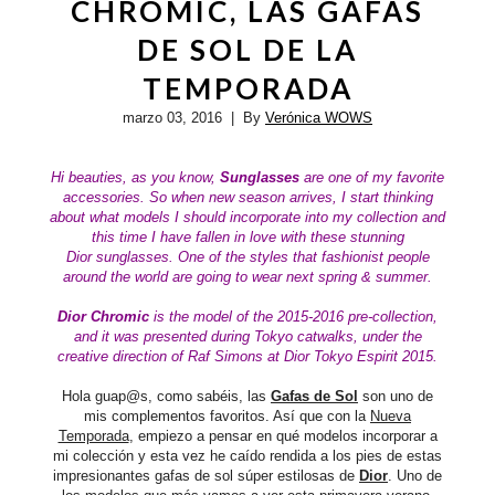
CHROMIC, LAS GAFAS
DE SOL DE LA
TEMPORADA
marzo 03, 2016
| By
Verónica WOWS
Hi beauties,
as you know,
Sunglasses
are one of my favorite
accessories. So when new season arrives, I start thinking
about what models I should incorporate into my collection and
this time I have fallen in love with these stunning
Dior
sunglasses. One of the styles that fashionist people
around the world are going to wear next spring & summer.
Dior
Chromic
is
the model of the
2015-2016
pre-collection,
and it was presented during Tokyo catwalks, under the
creative direction of Raf Simons at Dior Tokyo Espirit 2015.
Hola guap@s, como sabéis, las
Gafas de Sol
son uno de
mis complementos favoritos. Así que con la
Nueva
Temporada
, empiezo a pensar en qué modelos incorporar a
mi colección y esta vez he caído rendida a los pies de estas
impresionantes gafas de sol súper estilosas de
Dior
. Uno de