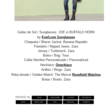
Gafas de Sol / Sunglasses: JOE in BUFFALO HORN
by
Eye/Love Sunglasses
Chaqueta / Blazer Jacket: Banana Republic
Pantalón / Ripped Jeans:
Zara
Jersey / Turtleneck: Zara
Bolso / Bag:
Tous
Collar Nombre Personalizado / Personalized
Necklace:
Onecklace
Anillos / Rings: Zara
Reloj dorado / Golden Watch: The Mercer
Rosefield Watches
Botas / Boots: Zara
POSTED IN:
CASUAL
COLLAR CARRIE
EYE LOVE
GAFAS DE SOL
OUTFIT
RIPPED JEANS
TOUS
URBAN CHIC
VAQUEROS