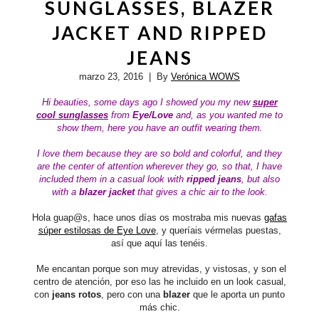
SUNGLASSES, BLAZER
JACKET AND RIPPED
JEANS
marzo 23, 2016
| By
Verónica WOWS
Hi beauties,
some days ago I showed you my new
super
cool sunglasses
from
Eye/Love
and, as you wanted me to
show them, here you have an outfit wearing them.
I love them because they are so
bold and colorful, and they
are the center of attention wherever they go, so that, I have
included them in a casual look with
ripped jeans
, but also
with a
blazer jacket
that gives a chic air to the look.
Hola guap@s, hace unos días os mostraba mis nuevas
gafas
súper estilosas de Eye Love
, y queríais vérmelas puestas,
así que aquí las tenéis.
Me encantan porque son muy atrevidas, y vistosas, y son el
centro de atención, por eso las he incluido en un look casual,
con
jeans rotos
, pero con una
blazer
que le aporta un punto
más chic.