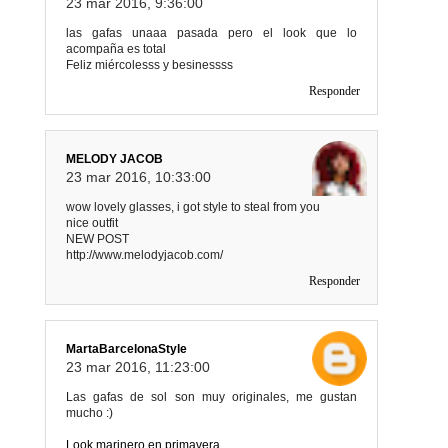
23 mar 2016, 9:36:00
las gafas unaaa pasada pero el look que lo
acompaña es total
Feliz miércolesss y besinessss
Responder
MELODY JACOB
23 mar 2016, 10:33:00
wow lovely glasses, i got style to steal from you
nice outfit
NEW POST
http://www.melodyjacob.com/
Responder
MartaBarcelonaStyle
23 mar 2016, 11:23:00
Las gafas de sol son muy originales, me gustan
mucho :)
Look marinero en primavera