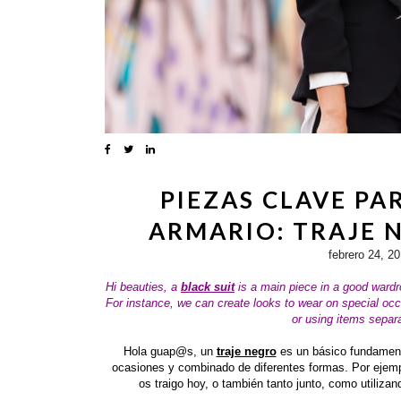
PIEZAS CLAVE PA
ARMARIO: TRAJE 
febrero 24, 2
Hi beauties,
a
black suit
is a main piece in a good wardro
For instance, we can create looks to wear on special occas
or using items separa
Hola guap@s, un
traje negro
es un básico fundamenta
ocasiones y combinado de diferentes formas. Por ejem
os traigo hoy, o también tanto junto, como utiliza