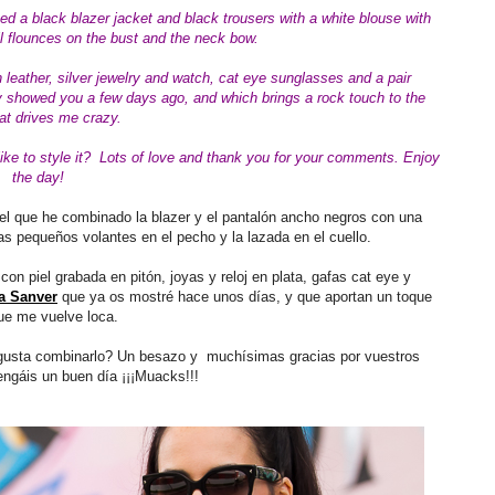
ined a black blazer jacket and black trousers with a white blouse with
ll flounces on the bust and the neck bow.
n
leather
, silver jewelry and watch, cat eye sunglasses and
a pair
y showed you a few days ago, and which brings a rock touch to the
hat drives me crazy.
ke to style it?
Lots of love
and thank you for your comments.
Enjoy
the day!
 el que he combinado la blazer y el pantalón ancho negros con una
s pequeños volantes en el pecho y la lazada en el cuello.
 piel grabada en pitón, joyas y reloj en plata, gafas cat eye y
ca Sanver
que ya os mostré hace unos días, y que aportan un toque
ue me vuelve loca.
 gusta combinarlo? Un besazo y muchísimas gracias por vuestros
engáis un buen día ¡¡¡Muacks!!!