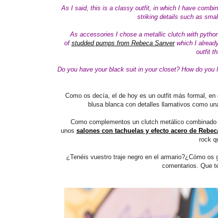
As I said, this is a classy outfit, in which I have comb
striking details such as sma
As accessories I chose a metallic
clutch with
pytho
of
studded pumps from Rebeca Sanver
which I
alread
outfit t
Do you have your black suit in your closet? How do you li
Como os decía, el de hoy es un outfit más formal, en
blusa blanca con detalles llamativos como una
Como complementos un clutch metálico combinado con
unos
salones con tachuelas y efecto acero de Rebe
rock q
¿Tenéis vuestro traje negro en el armario?¿Cómo os
comentarios. Que t