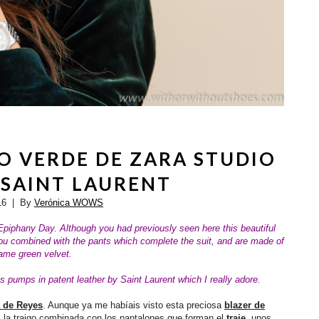
O VERDE DE ZARA STUDIO
 SAINT LAURENT
16
| By
Verónica WOWS
 Epiphany Day. Although you had previously seen here this beautiful
 you combined with the pants which complete the suit, and are made of
ame green velvet.
ris pumps in patent leather by Saint Laurent which I really adore.
a de Reyes
. Aunque ya me habíais visto esta preciosa
blazer de
s la traigo combinada con los pantalones que forman el
traje
, unos