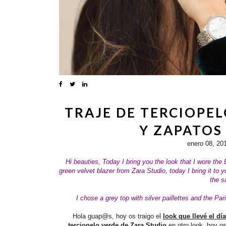
TRAJE DE TERCIOPEL
Y ZAPATOS
enero 08, 20
Hi beauties,
Today I bring you the look that I wore the
green velvet blazer from Zara Studio, today I bring it to
the s
I chose a grey top with silver paillettes and the Pa
Hola guap@s, hoy os traigo el
look que llevé el dí
terciopelo verde de Zara Studio
en otro look, hoy o