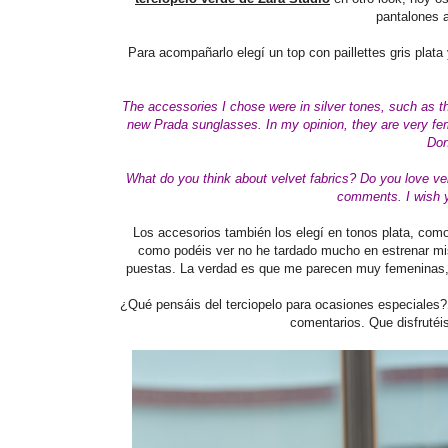
pantalones 
Para acompañarlo elegí un top con paillettes gris plat
The accessories I chose were in silver tones, such as
new Prada sunglasses. In my opinion, they are very femi
Don
What do you think about velvet fabrics? Do you love ve
comments.
I wish 
Los accesorios también los elegí en tonos plata, como
como podéis ver no he tardado mucho en estrenar m
puestas. La verdad es que me parecen muy femeninas, 
¿Qué pensáis del terciopelo para ocasiones especiales
comentarios. Que disfrutéi