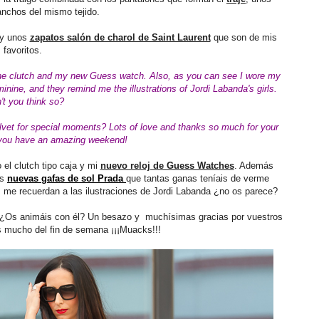
anchos del mismo tejido.
a y unos
zapatos salón de charol de Saint Laurent
que son de mis
favoritos.
 the clutch and my new Guess watch. Also, as you can see I wore my
nine, and they remind me the illustrations of Jordi Labanda's girls.
't you think so?
lvet for special moments? Lots of love
and thanks so much for your
you have an amazing weekend!
 el clutch tipo caja y mi
nuevo reloj de Guess Watches
. Además
is
nuevas gafas de sol Prada
que tantas ganas teníais de verme
me recuerdan a las ilustraciones de Jordi Labanda ¿no os parece?
?¿Os animáis con él? Un besazo y muchísimas gracias por vuestros
s mucho del fin de semana ¡¡¡Muacks!!!