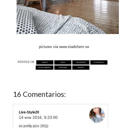
pictures via www.stadshem.se
POSTED IN:
BLANCO
DECO
DECORACIÓN
ESCANDINAVO
ESTILO NÓRDICO
INDUSTRIAL
VINTAGE
16 Comentarios:
Live-Style20
14 ene 2016, 9:23:00
so pretty pics ;00)))