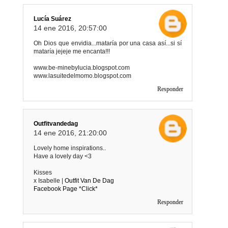
Lucía Suárez
14 ene 2016, 20:57:00
Oh Dios que envidia...mataría por una casa así...si sí
mataría jejeje me encanta!!!
www.be-minebylucia.blogspot.com
www.lasuitedelmomo.blogspot.com
Responder
Outfitvandedag
14 ene 2016, 21:20:00
Lovely home inspirations..
Have a lovely day <3
Kisses
x Isabelle |
Outfit Van De Dag
Facebook Page *Click*
Responder