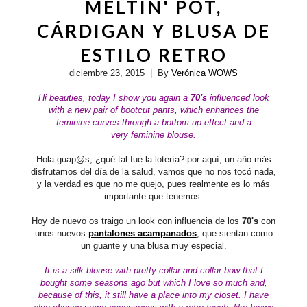
MELTIN' POT,
CÁRDIGAN Y BLUSA DE
ESTILO RETRO
diciembre 23, 2015
| By
Verónica WOWS
Hi beauties, today I show you again a
70's
influenced
look
with a new pair of bootcut pants, which
enhances the
feminine curves through a bottom up effect and a
very
feminine blouse.
Hola guap@s, ¿qué tal fue la lotería? por aquí, un año más
disfrutamos del día de la salud, vamos que no nos tocó nada,
y la verdad es que no me quejo, pues realmente es lo más
importante que tenemos.
Hoy de nuevo os traigo un look con influencia de los
70's
con
unos nuevos
pantalones acampanados
, que sientan como
un guante y una blusa muy especial.
It is a silk blouse with pretty collar and
collar bow
that I
bought some seasons ago but which I love so much and,
because of this, it still have a place into my closet.
I have