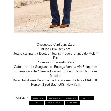
Chaqueta / Cardigan: Zara
Blusa / Blouse: Zara
Jeans campana / Bootcut Jeans: modelo Blanco de
Meltin'
Pot
Pulseras / Bracelets: Zara
Gafas de sol / Sunglasses: Bottega Veneta vía
Solextrem
Botines de ante / Suede Booties: modelo Retrro de
Steve
Madden
Bolso bandolera Personalizado color marfil / Ivory MAGGIE
Personalized Bag:
GIGI New York
POSTED IN:
BOOTCUT JEANS
BOTINES DE ANTE
CARDIGAN LANA
MELTIN' POT
OUTFIT
PANTALONES CAMPANA
STEVE MADDEN