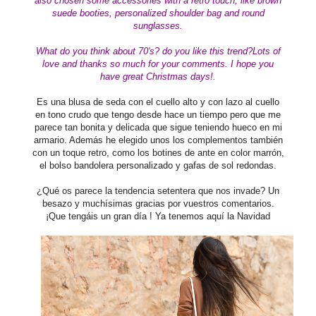
also chosen some accessories with a retro touch, like brown
suede booties, personalized shoulder bag and round
sunglasses.
What do you think about 70's? do you like this trend?
Lots of
love
and thanks so much for your comments. I hope you
have great Christmas days!.
Es una blusa de seda con el cuello alto y con lazo al cuello
en tono crudo que tengo desde hace un tiempo pero que me
parece tan bonita y delicada que sigue teniendo hueco en mi
armario. Además he elegido unos los complementos también
con un toque retro, como los botines de ante en color marrón,
el bolso bandolera personalizado y gafas de sol redondas.
¿Qué os parece la tendencia setentera que nos invade? Un
besazo y muchísimas gracias por vuestros comentarios.
¡Que tengáis un gran día ! Ya tenemos aquí la Navidad