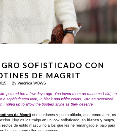
EGRO SOFISTICADO CON
OTINES DE MAGRIT
2015
| By
Verónica WOWS
ith pointed toe a
few days ago. You loved them as much as I did
, so
o a sophisticated look, in black and white colors, with an oversized
 I rolled up to allow the booties shine as they deserve.
botines de Magrit
con cordones y punta afilada, que, como a mi, os
acción. Hoy os los traigo en un look sofisticado, en
blanco y negro
,
s rectos de estilo masculino a los que les he remangado el bajo para
 los botines como ellos se merecen.