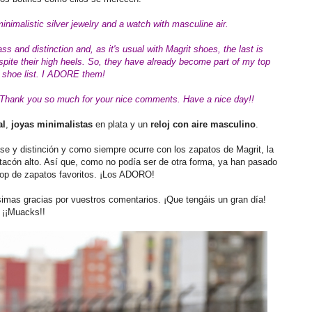
inimalistic silver jewelry and a watch with masculine air.
s and distinction and, as it's usual with Magrit
shoes
, the last is
spite their high heels. So, they have already become part of my top
y shoe list. I ADORE them!
 Thank you so much for your nice comments. Have a nice day!!
al
,
joyas minimalistas
en plata y un
reloj con aire masculino
.
se y distinción y como siempre ocurre con los zapatos de Magrit, la
acón alto. Así que, como no podía ser de otra forma, ya han pasado
 top de zapatos favoritos. ¡Los ADORO!
mas gracias por vuestros comentarios. ¡Que tengáis un gran día!
¡¡Muacks!!