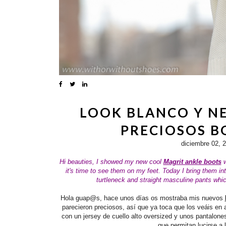
LOOK BLANCO Y N
PRECIOSOS B
diciembre 02, 
Hi beauties,
I showed my new cool
Magrit ankle boots
w
it's time to see them on my feet. Today I bring them int
turtleneck and straight
masculine
pants which
Hola guap@s, hace unos días os mostraba mis nuevos
parecieron preciosos, así que ya toca que los veáis en 
con un jersey de cuello alto oversized y unos pantalone
que permitan lucirse a