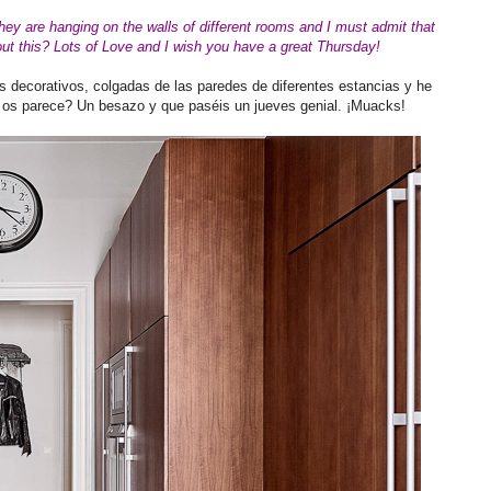
ey are hanging on the walls of different rooms and I must admit that
ut this
?
Lots of Love and I wish you have a great Thursday!
decorativos, colgadas de las paredes de diferentes estancias y he
é os parece? Un besazo y que paséis un jueves genial. ¡Muacks!