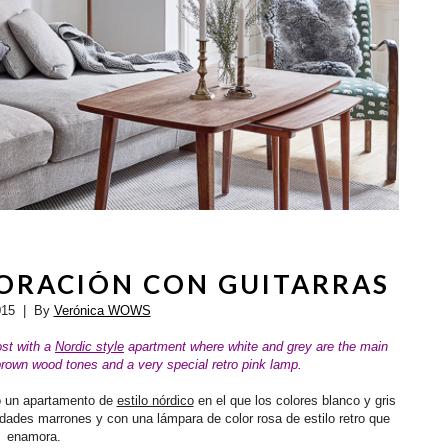
CORACIÓN CON GUITARRAS
015
| By
Verónica WOWS
ost with a
Nordic style
apartment
where white and grey are the main
 brown
wood tones and a very special retro pink lamp.
 un apartamento de
estilo nórdico
en el que los colores blanco y gris
dades marrones y con una lámpara de color rosa de estilo retro que
enamora.