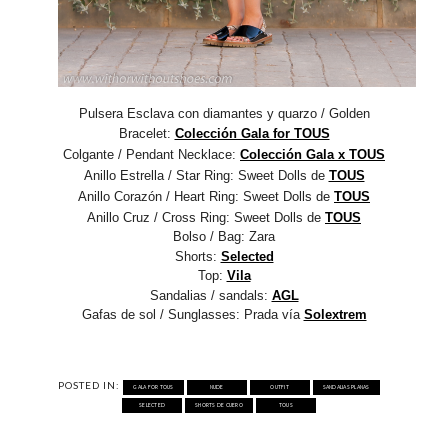
Pulsera Esclava con diamantes y quarzo / Golden
Bracelet:
Colección Gala for TOUS
Colgante / Pendant Necklace:
Colección Gala x TOUS
Anillo Estrella / Star Ring: Sweet Dolls de
TOUS
Anillo Corazón / Heart Ring: Sweet Dolls de
TOUS
Anillo Cruz / Cross Ring: Sweet Dolls de
TOUS
Bolso / Bag:
Zara
Shorts:
Selected
Top:
Vila
Sandalias / sandals:
AGL
Gafas de sol / Sunglasses: Prada vía
Solextrem
POSTED IN:
GALA FOR TOUS
NUDE
OUTFIT
SANDALIAS PLANAS
SELECTED
SHORTS DE CUERO
TOUS