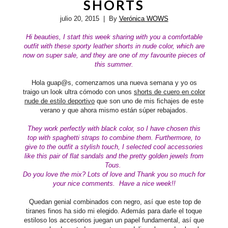
SHORTS
julio 20, 2015
| By
Verónica WOWS
Hi beauties, I start this week sharing with you a comfortable
outfit with these sporty leather shorts in nude color, which are
now on super sale, and they are one of my favourite pieces of
this summer.
Hola guap@s, comenzamos una nueva semana y yo os
traigo un look ultra cómodo con unos
shorts de cuero en color
nude de estilo deportivo
que son uno de mis fichajes de este
verano y que ahora mismo están súper rebajados.
They work perfectly with black color, so I have chosen this
top with spaghetti straps to combine them. Furthermore, to
give to the outfit a stylish touch, I selected cool accessories
like this pair of flat sandals and the
pretty golden jewels from
Tous.
Do you love the mix?
Lots of love and Thank you so much for
your nice comments. Have a nice week!!
Quedan genial combinados con negro, así que este top de
tiranes finos ha sido mi elegido. Además para darle el toque
estiloso los accesorios juegan un papel fundamental, así que