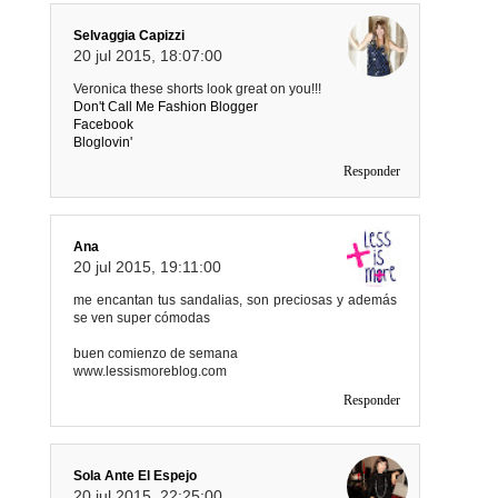
Selvaggia Capizzi
20 jul 2015, 18:07:00
Veronica these shorts look great on you!!!
Don't Call Me Fashion Blogger
Facebook
Bloglovin'
Responder
Ana
20 jul 2015, 19:11:00
me encantan tus sandalias, son preciosas y además
se ven super cómodas
buen comienzo de semana
www.lessismoreblog.com
Responder
Sola Ante El Espejo
20 jul 2015, 22:25:00