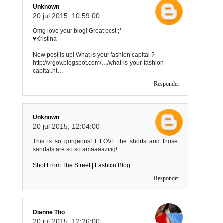
Unknown
20 jul 2015, 10:59:00
Omg love your blog! Great post ;*
♥Kristina
New post is up! What is your fashion capital ?
http://vrgov.blogspot.com/…/what-is-your-fashion-
capital.ht…
Responder
Unknown
20 jul 2015, 12:04:00
This is so gorgeous! I LOVE the shorts and those
sandals are so so amaaaazing!
Shot From The Street | Fashion Blog
Responder
Dianne Tho
20 jul 2015, 12:26:00