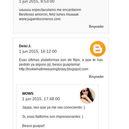
1 jun 2015, 8:53:00
uauuuu espectaculares me encantannn
Besitosss amorcin, feliz lunes muaaak
www.jugandoconeros.com
Responder
Deisi J.
1 jun 2015, 16:12:00
Esas últimas plataformas son de flipe, a que te has
pedido ya alguno jiji, besos guapísima!
http://lookwhatimwearingtoday.blogspot.com
Responder
WOWS
1 jun 2015, 17:48:00
Jajaja, veo que ya me vas conociendo :)
Si, esas flatforms son impresionantes :)
Besos guapa!!