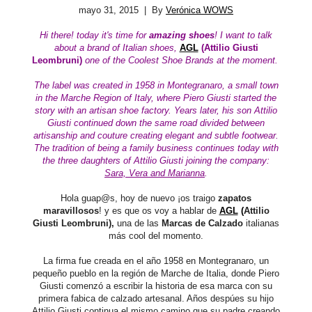
mayo 31, 2015
| By
Verónica WOWS
Hi there!
today it's time for
amazing shoes
! I
want to talk
about a brand of Italian shoes,
AGL
(
Attilio Giusti
Leombruni)
one of the Coolest Shoe Brands at the moment
.
The label was created in
1958 in Montegranaro, a small town
in the Marche Region of Italy, where Piero Giusti started the
story with an artisan shoe factory. Years later, his son Attilio
Giusti continued down the same road divided between
artisanship and couture creating elegant and subtle footwear.
The tradition of being a family business continues today with
the three daughters of Attilio Giusti joining the company:
Sara, Vera and Marianna
.
Hola guap@s, hoy de nuevo ¡os traigo
zapatos
maravillosos
! y es que os voy a hablar de
AGL
(
Attilio
Giusti Leombruni),
una de las
Marcas de Calzado
italianas
más cool del momento.
La firma fue creada en el año 1958 en Montegranaro, un
pequeño pueblo en la región de Marche de Italia, donde Piero
Giusti comenzó a escribir la historia de esa marca con su
primera fabica de calzado artesanal. Años despúes su hijo
Attilio Giusti continua el mismo camino que su padre creando