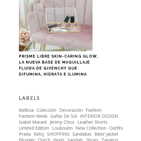
PRISME LIBRE SKIN-CARING GLOW,
LA NUEVA BASE DE MAQUILLAJE
FLUIDA DE GIVENCHY QUE
DIFUMINA, HIDRATA E ILUMINA
LABELS
Belleza
Colección
Decoración
Fashion
Fashion Week
Gafas De Sol
INTERIOR DESIGN
Isabel Marant
Jimmy Choo
Leather Shorts
Limited Edition
Louboutin
New Collection
Outfits
Prada
Reloj
SHOPPING
Sandalias
Biker Jacket
Blogger
Clutch
Heels
Sandals
Shoes
Zapatos