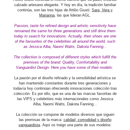
calzado artesano elegante. Y hoy en día, la tradición familiar
continúa, son las tres hijas de Attilio Giusti:
Sara, Vera y
Marianna
, las que lideran AGL.
Passion, taste for refined design and artistic sensitivity have
remained the same for three generations and still drive them
today to search for innovations. Actually, their shoes are one
of the favourites of the celebrities all around the world, such
as Jessica Alba, Naomi Watts, Dakota Fanning...
The collection is composed of different styles which fulfill the
premises of the brand: Quality, Comfortability and
Vanguardist Design. Here you have some of their models:
La pasión por el diseño refinado y la sensibilidad artística se
han mantenido constantes durante tres generaciones y
todavía hoy continúan ofreciendo innovaciones colección tras
colección. Es por ello, que es una de las marcas favoritas de
las VIPS y celebrities más internacionales como Jessica
Alba, Naomi Watts, Dakota Fanning...
La colección se compone de modelos diversos que siguen
las premisas de la marca:
calidad, comodidad y diseño
vanguardista
.
Aquí os traigo una parte de sus modelos: