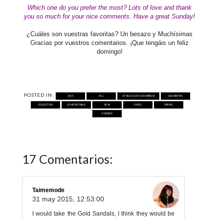
Which one do you prefer the most? Lots of love and
thank
you so much for your nice comments. Have a great Sunday!
¿Cuáles son vuestras favoritas?
Un besazo y Muchísimas
Gracias por vuestros comentarios. ¡Que tengáis un feliz
domingo!
POSTED IN:
2015
AGL
ATTILIO GIUSTI LEOMBRUNI
CELEBRITIES
COLLECTION
COMFORTABLE
NEW
SHOES
SPRING
SUMMER
17 Comentarios:
Taimemode
31 may 2015, 12:53:00
I would take the Gold Sandals, I think they would be