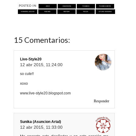
POSTED IN:
2015
COLECCIÓN
FASHION
FASHION WEEK
HANNIBAL LAGUNA
MADRID
MBFWM
MODA
OTOÑO INVIERNO
15 Comentarios:
Live-Style20
12 abr 2015, 11:24:00
so cute!!
xoxo
www.live-style20.blogspot.com
Responder
Sunika (Asuncion Artal)
12 abr 2015, 11:33:00