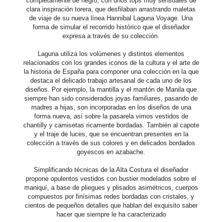
completamente de negro, con unos tops muy sensuales de
clara inspiración torera, que desfilaban arrastrando maletas
de viaje de su nueva línea Hannibal Laguna Voyage. Una
forma de simular el recorrido histórico que el diseñador
expresa a través de su colección.
Laguna utiliza los volúmenes y distintos elementos
relacionados con los grandes iconos de la cultura y el arte de
la historia de España para componer una colección en la que
destaca el delicado trabajo artesanal de cada uno de los
diseños. Por ejemplo, la mantilla y el mantón de Manila que
siempre han sido considerados joyas familiares, pasando de
madres a hijas, son incorporadas en los diseños de una
forma nueva, así sobre la pasarela vimos vestidos de
chantilly y camisetas ricamente bordadas. También al capote
y el traje de luces, que se encuentran presentes en la
colección a través de sus colores y en delicados bordados
goyescos en azabache.
Simplificando técnicas de la Alta Costura el diseñador
propone opulentos vestidos con bustier modelados sobre el
maniquí, a base de pliegues y plisados asimétricos, cuerpos
compuestos por finísimas redes bordadas con cristales, y
cientos de pequeños detalles que hablan del exquisito saber
hacer que siempre le ha caracterizado