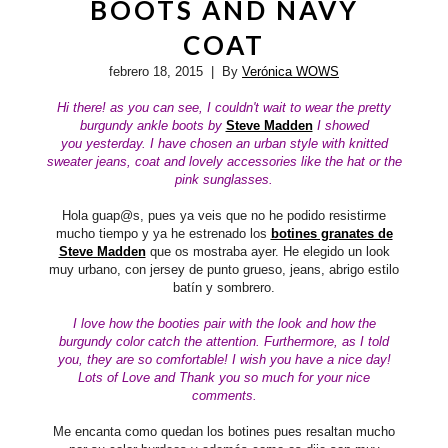
BOOTS AND NAVY
COAT
febrero 18, 2015
| By
Verónica WOWS
Hi there! as you can see, I couldn't wait to wear the pretty
burgundy ankle boots by
Steve Madden
I showed
you yesterday. I have chosen an urban style with knitted
sweater jeans, coat and lovely accessories like the hat or the
pink sunglasses.
Hola guap@s, pues ya veis que no he podido resistirme
mucho tiempo y ya he estrenado los
botines granates de
Steve Madden
que os mostraba ayer. He elegido un look
muy urbano, con jersey de punto grueso, jeans, abrigo estilo
batín y sombrero.
I love how the booties pair with the look and how the
burgundy color catch the attention. Furthermore, as I told
you, they are so comfortable!
I wish you have a nice day!
Lots of Love and Thank you so much for your nice
comments.
Me encanta como quedan los botines pues resaltan mucho