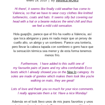
enero 19, 2015
| By
Verónica WOWS
Hi there!, it seems like finally cold weather has come to
Valencia, so that we have to wear cozy clothes like knitted
turtlenecks, coats and hats. It seems silly but covering our
head with a hat or a beanie reduces the wind chill and thus
we feel a mild cold sensation.
Hola guap@s, parece que el frío ha vuelto a Valencia, así
que toca abrigarse y para mi nada mejor que un jersey de
cuello alto, un abrigo y un sombrero. Parece una tontería,
pero llevar la cabeza tapada con sombrero o gorro hace que
la sensación térmica sea menor y de esta forma tenemos
menos frío.
Furthermore, I have added to this outfit one of
my favourite pairs of jeans and my ultra comfortable Ecco
boots which I already showed you on the
New In
category. Its
soles are made of goretex which makes them look like you're
walking on mats, they are great!
Lots of love and thank you so much for your nice comments.
I really appreciate them a lot. Have a nice Monday!
Además en el look llevo unos de mis jeans favoritos y unos