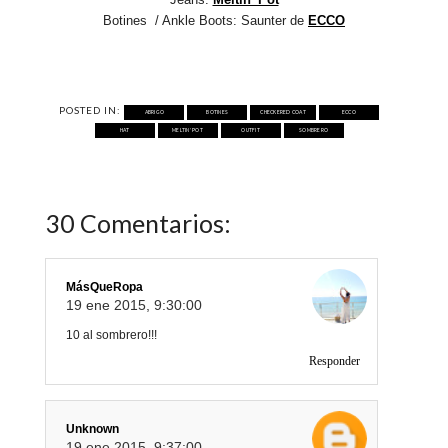
Botines / Ankle Boots: Saunter de
ECCO
POSTED IN:
ABRIGO
BOTINES
CHECKERED COAT
ECCO
HAT
MELTIN' POT
OUTFIT
SOMBRERO
30 Comentarios:
MásQueRopa
19 ene 2015, 9:30:00
10 al sombrero!!!
Responder
Unknown
19 ene 2015, 9:37:00