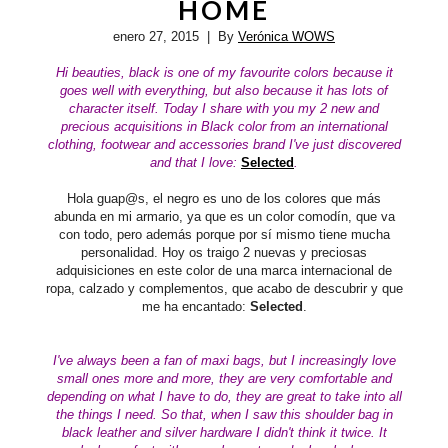
HOME
enero 27, 2015
| By
Verónica WOWS
Hi beauties,
black is one of my favourite colors because it
goes well with everything, but also because it has lots of
character itself. Today I share with you my 2 new and
precious acquisitions in Black color from an international
clothing, footwear and accessories
brand
I've just discovered
and that I love:
Selected
.
Hola guap@s, el negro es uno de los colores que más
abunda en mi armario, ya que es un color comodín, que va
con todo, pero además porque por sí mismo tiene mucha
personalidad. Hoy os traigo 2 nuevas y preciosas
adquisiciones en este color de una marca internacional de
ropa, calzado y complementos, que acabo de descubrir y que
me ha encantado:
Selected
.
I've always been a fan of maxi bags, but I increasingly love
small ones more and more, they are very comfortable and
depending on what I have to do, they are great to take into all
the things I need. So that, when I saw this shoulder bag in
black leather and silver hardware I didn't think it twice. It