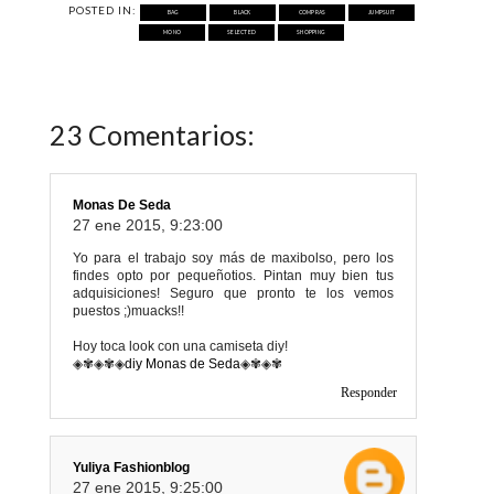
POSTED IN:
BAG
BLACK
COMPRAS
JUMPSUIT
MONO
SELECTED
SHOPPING
23 Comentarios:
Monas De Seda
27 ene 2015, 9:23:00
Yo para el trabajo soy más de maxibolso, pero los
findes opto por pequeñotios. Pintan muy bien tus
adquisiciones! Seguro que pronto te los vemos
puestos ;)muacks!!
Hoy toca look con una camiseta diy!
◈✾◈✾◈
diy Monas de Seda
◈✾◈✾
Responder
Yuliya Fashionblog
27 ene 2015, 9:25:00