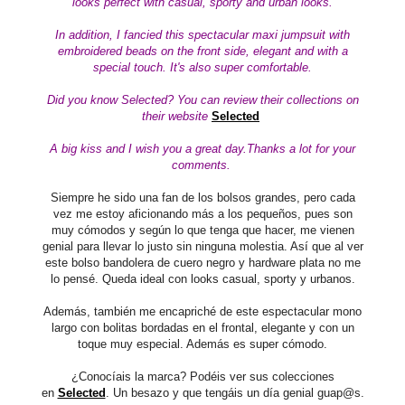
looks perfect with casual, sporty and urban looks.
In addition, I fancied this spectacular maxi jumpsuit with
embroidered beads on the front side, elegant and with a
special touch. It's also super comfortable.
Did you know Selected? You can review their collections on
their website
Selected
A big kiss and I wish you a great day.Thanks a lot for your
comments.
Siempre he sido una fan de los bolsos grandes, pero cada
vez me estoy aficionando más a los pequeños, pues son
muy cómodos y según lo que tenga que hacer, me vienen
genial para llevar lo justo sin ninguna molestia. Así que al ver
este bolso bandolera de cuero negro y hardware plata no me
lo pensé. Queda ideal con looks casual, sporty y urbanos.
Además, también me encapriché de este espectacular mono
largo con bolitas bordadas en el frontal, elegante y con un
toque muy especial. Además es super cómodo.
¿Conocíais la marca? Podéis ver sus colecciones
en
Selected
. Un besazo y que tengáis un día genial guap@s.