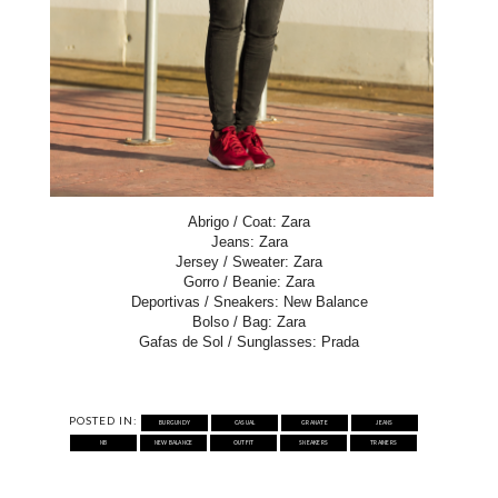
Abrigo / Coat: Zara
Jeans: Zara
Jersey / Sweater: Zara
Gorro / Beanie: Zara
Deportivas / Sneakers: New Balance
Bolso / Bag: Zara
Gafas de Sol / Sunglasses: Prada
POSTED IN:
BURGUNDY
CASUAL
GRANATE
JEANS
NB
NEW BALANCE
OUTFIT
SNEAKERS
TRAINERS