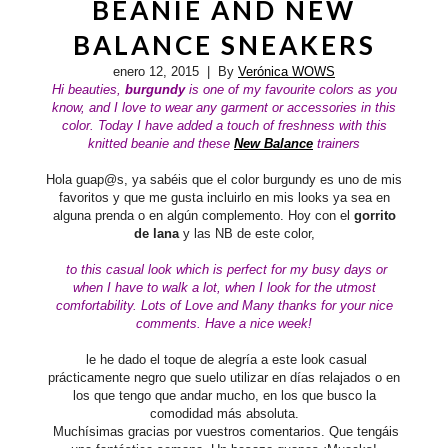
BEANIE AND NEW
BALANCE SNEAKERS
enero 12, 2015
| By
Verónica WOWS
Hi beauties,
burgundy
is one of my favourite colors as you
know, and I love to wear any garment or accessories in this
color. Today I have added a touch of freshness with this
knitted beanie and these
New Balance
trainers
Hola guap@s, ya sabéis que el color burgundy es uno de mis
favoritos y que me gusta incluirlo en mis looks ya sea en
alguna prenda o en algún complemento. Hoy con el
gorrito
de lana
y las NB de este color,
to this casual look which is perfect for my busy days or
when I have to walk a lot, when I look for the utmost
comfortability.
Lots of Love and Many thanks for your nice
comments. Have a nice week!
le he dado el toque de alegría a este look casual
prácticamente negro que suelo utilizar en días relajados o en
los que tengo que andar mucho, en los que busco la
comodidad más absoluta.
Muchísimas gracias por vuestros comentarios. Que tengáis