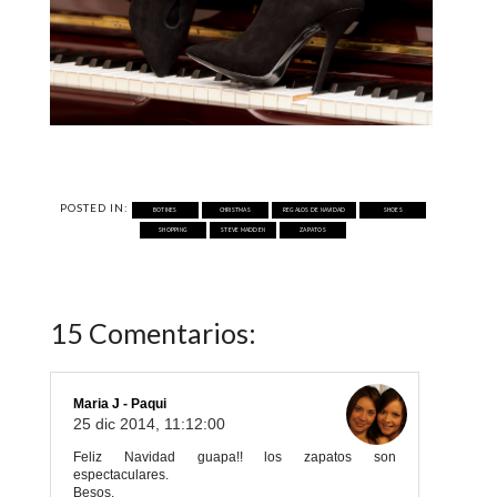
POSTED IN:
BOTINES
CHRISTMAS
REGALOS DE NAVIDAD
SHOES
SHOPPING
STEVE MADDEN
ZAPATOS
15 Comentarios:
Maria J - Paqui
25 dic 2014, 11:12:00
Feliz Navidad guapa!! los zapatos son
espectaculares.
Besos.