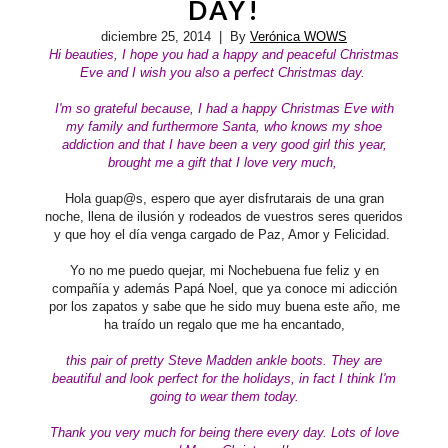
DAY!
diciembre 25, 2014
| By
Verónica WOWS
Hi beauties, I hope you had a happy and peaceful
Christmas
Eve and I wish you also a perfect Christmas day.
I'm so grateful because, I had a happy Christmas Eve with
my family and furthermore Santa, who knows my shoe
addiction and that I have been a very good girl this year,
brought me a gift that I love very much,
Hola guap@s, espero que ayer disfrutarais de una gran
noche, llena de ilusión y rodeados de vuestros seres queridos
y que hoy el día venga cargado de Paz, Amor y Felicidad.
Yo no me puedo quejar, mi Nochebuena fue feliz y en
compañía y además Papá Noel, que ya conoce mi adicción
por los zapatos y sabe que he sido muy buena este año, me
ha traído un regalo que me ha encantado,
this pair of pretty
Steve Madden
ankle boots. They are
beautiful and look perfect for the holidays, in fact I think I'm
going to wear them today.
Thank you very much for being there every day. Lots of love