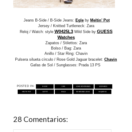
Jeans B-Side / B-Side Jeans:
Egle
by
Meltin' Pot
Jersey / Knitted Turtleneck: Zara
W0425L3
GUESS
Reloj / Watch: style
Wild Side by
Watches
Zapatos / Stilettos: Zara
Bolso / Bag: Zara
Anillo / Star Ring: Chavin
Pulsera silueta círculo / Rose Gold Jaguar bracelet:
Chavin
Gafas de Sol / Sunglasses: Prada 13 PS
POSTED IN:
B-SIDE
GRIS
JEANS REVERSIBLES
LEOPARDO
MELTIN' POT
OUTFIT
RELOJ
REVERSIBLE JEANS
VAQUEROS
28 Comentarios: