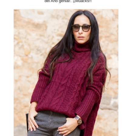
del Año genial!. ¡¡Muacks!!