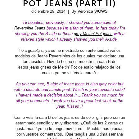
POT JEANS (PART II)
diciembre 29, 2014
| By
Verónica WOWS
Hi beauties,
previously, I showed you some pairs of
Reversible Jeans
because I'm a fan of them. In fact today I'm
showing you the B-side of these
grey Meltin' Pot jeans
with a
relaxed style which I already showed you their A-side.
Hola guap@s, ya os he mostrado con anterioridad varios
modelos de
Jeans Reversibles
de los cuales me declaro una
fan absoluta. Hoy de hecho os muestro la cara B de
estos
jeans grises de Meltin' Pot
de estilo relajado de los
cuales ya me visteis la cara A.
As you can see, B-side of these jeans is also grey color but
with a discrete and simple print. Which is your favourite side?
I haven't made a decision about it....
Thank you so much for
all your comments. I wish you have a great last week of the
year. Kisses !!
Como veis la cara B de los jeans es de color gris pero con un
estampado sencillo y muy discreto. ¿Cuál de las 2 caras os
gusta más? yo no lo tengo muy claro... Muchísimas gracias
por vuestros comentarios. ¡Que tengáis una última semana