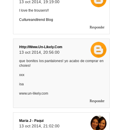
13 oct 2014, 19:19:00
I love the trousers!!
Cultureandtrend Blog
Responder
Http://www.un-Likely.com
13 oct 2014, 20:56:00
que bonitos los pantalones! yo acabo de comprar en
choies!
xxx
isa
www.un-likely.com
Responder
Maria J - Paqui
13 oct 2014, 21:02:00