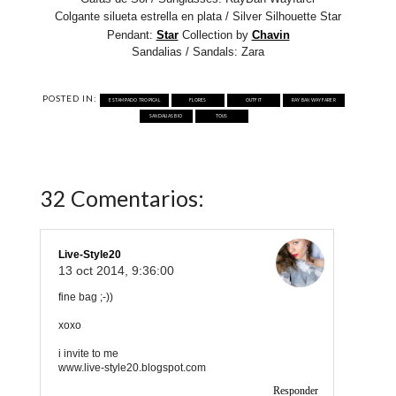
Colgante silueta estrella en plata
/ Silver Silhouette Star
Pendant:
Star
Collection
by
Chavin
Sandalias / Sandals: Zara
POSTED IN:
ESTAMPADO TROPICAL
FLORES
OUTFIT
RAY BAN WAYFARER
SANDALIAS BIO
TOUS
32 Comentarios:
Live-Style20
13 oct 2014, 9:36:00
fine bag ;-))
xoxo
i invite to me
www.live-style20.blogspot.com
Responder