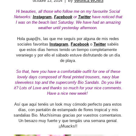
octubre 13, 2014
| By
Verónica WOWS
Hi beauties, all those who
follow me on my favourite Social
Networks:
Instagram
,
Facebook
or
Twitter
have noticed that
I was on the beach last Saturday. We have had an amazing
weather until yesterday afternoon.
Hola guap@s, las que
me seguís por alguna de mis redes
sociales favoritas
Instagram
,
Facebook
o
Twitter
sabéis
que estos días hemos tenido un tiempo completamente
veraniego y por ello el sábado estuve disfrutando de un día
de playa.
So that, here you have a comfortable outfit for one of these
lovely days composed of floral printed trousers, navy blue
sleeveless top and the supercomfy Bio Sandals.
Do you like
it?
L
ots of Love and thanks so much for your nice commen
ts.
Have a nice new week!
Así que aquí tenéis un look muy cómodo perfecto para estos
días, con pantalón de estampado de flores tropical y mis
sandalias Bio. Muchísimas gracias por vuestros comentarios.
Un besazo muy fuerte y que tengáis una semana genial.
¡¡Muacks!!