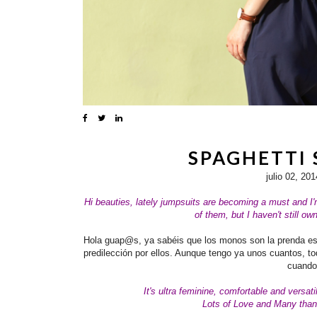
SPAGHETTI 
julio 02, 201
Hi beauties, lately jumpsuits are becoming a must and I
of them, but I haven't still o
Hola guap@s, ya sabéis que los monos son la prenda est
predilección por ellos. Aunque tengo ya unos cuantos, tod
cuando 
It's ultra feminine, comfortable and versatil
Lots of Love and Many than