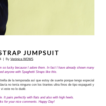
STRAP JUMPSUIT
4
| By
Verónica WOWS
'm so lucky because I adore them.
In fact I have already shown many
wned anyone with Spaghetti Straps like this.
rella de la temporada así que estoy de suerte porque tengo especial
avía no tenía ninguno con los tirantes ultra finos de tipo espagueti y
vi este no lo dudé.
e. It pairs perfectly with flats and also with high heels.
ks for your nice comments. Happy Day!