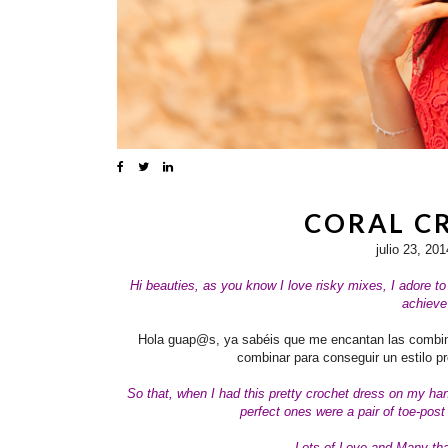
CORAL C
julio 23, 201
Hi beauties, as you know I love risky mixes, I adore t
achieve
Hola guap@s, ya sabéis que me encantan las combinac
combinar para conseguir un estilo p
So that, when I had this pretty crochet dress on my hand
perfect ones were a pair of
toe-post
Lots of Love and Many th