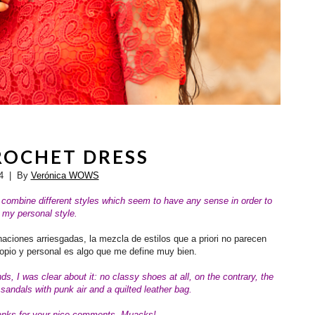
ROCHET DRESS
4
| By
Verónica WOWS
o combine different styles which seem to have any sense in order to
 my personal style.
iones arriesgadas, la mezcla de estilos que a priori no parecen
ropio y personal es algo que me define muy bien.
s, I was clear about it: no classy shoes at all, on the contrary, the
 sandals with punk air and a quilted leather bag.
anks for your nice comments. Muacks!