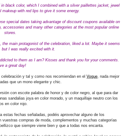
in black color, which I combined with a silver paillettes jacket, jewel
l makeup with red lips to give it some energy.
hese special dates taking advantage of discount coupons available on
 accessories and many other categories at the most popular online
stores.
 the main protagonist of the celebration, liked a lot. Maybe it seems
 but I was really excited with it.
addicted to them as I am?
Kisses and thank you for your comments.
ve a great day!
a celebración y tal y como nos recomiendan en el
Vogue
, nada mejor
itadas que un mono elegante y chic.
sión con escote palabra de honor y de color negro, al que para dar
nas sandalias joya en color morado, y un maquillaje neutro con los
os en color rojo.
a estas fechas señaladas, podéis aprovechar alguno de los
n vuestras compras de moda, complementos y muchas categorías
pellizco que siempre viene bien y que a todas nos encanta.