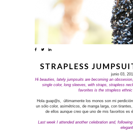
STRAPLESS JUMPSUIT
junio 03, 20
Hi beauties, lately jumpsuits are becoming an obssesion, I
single color, long sleeves, with straps, strapless ne
favorites is the strapless ethni
Hola guap@s, últimamente los monos son mi perdición,
un sólo color, asimétricos, de manga larga, con tirante
de ellos aunque creo que uno de mis favoritos es 
Last week I attended another celebration and, following
elegant