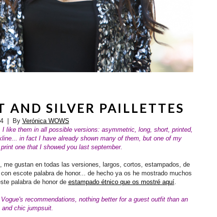
 AND SILVER PAILLETTES
14
| By
Verónica WOWS
 like them in all possible versions: asymmetric, long, short, printed,
ckline... in fact I have already shown many of them, but one of my
c print one that I showed you last september.
 me gustan en todas las versiones, largos, cortos, estampados, de
s, con escote palabra de honor... de hecho ya os he mostrado muchos
éste palabra de honor de
estampado étnico que os mostré aquí
.
 Vogue's recommendations, nothing better for a guest outfit than an
 and chic jumpsuit.