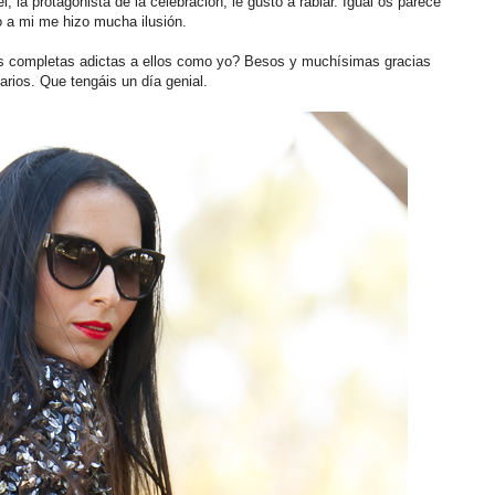
l, la protagonista de la celebración, le gustó a rabiar. Igual os parece
o a mi me hizo mucha ilusión.
 completas adictas a ellos como yo? Besos y muchísimas gracias
rios. Que tengáis un día genial.