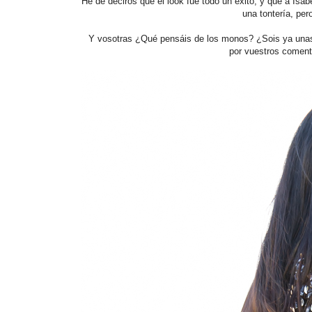
He de deciros que el look fue todo un éxito, y que a Isabe
una tontería, per
Y vosotras ¿Qué pensáis de los monos? ¿Sois ya unas
por vuestros comenta