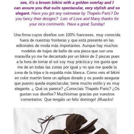
see, it's a brown bikini with a golden overlay and I
can assure you that suits spectacular, very stylish and so
elegant.
Have you got any swimwear by Thapelo Paris? Do
you fancy their designs?
Lots of Love and Many thanks for
your nice comments. Have a great Sunday!
Una firma cuyos diseños son 100% franceses, muy conocida
fuera de nuestras fronteras y que está presente en las
editoriales de moda más importantes. Aunque hay muchos
modelos de trajes de baño de una pieza que son una
maravilla yo me he decantado por un bikini de 2 piezas pues
a la hora de tomar el sol soy muy práctica y me gusta que
me de en todas las zonas por igual y no que me quede la
zona de la tripa o la espalda más blanca. Como veis el bikini
en color marrón tiene un aplique dorado y os puedo asegurar
que puesto queda espectacular, tiene mucho estilo y es muy
elegante. ¿ Qué os parece? ¿Conocíais Thapelo Paris? ¿Os
gustan sus diseños? Muchísimas gracias por vuestros
comentarios. Que tengáis un feliz domingo! ¡Muacks!