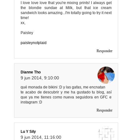
I love love love that you're mixing prints! I always get
the blondie sundae at Milk, but that ice cream
sandwich looks amazing...I'm totally going to try it next
time!
xx,
Paisley
paisleynotplaid
Responder
Dianne Tho
9 jun 2014, 9:10:00
qué monada de bikini :D y las gafas, me encnatan
te acabo de descubrir y me ha gustado tu blog, así
que ya me tienes como nueva seguidora en GFC e
instagram :D
Responder
Lu Y Sily
9 jun 2014, 11:16:00