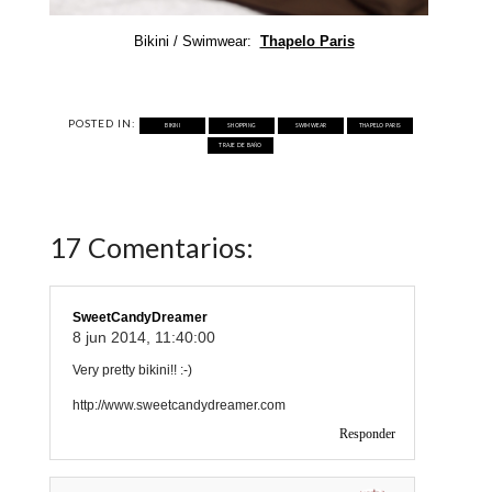
Bikini / Swimwear:
Thapelo Paris
POSTED IN:
BIKINI
SHOPPING
SWIMWEAR
THAPELO PARIS
TRAJE DE BAÑO
17 Comentarios:
SweetCandyDreamer
8 jun 2014, 11:40:00
Very pretty bikini!! :-)
http://www.sweetcandydreamer.com
Responder