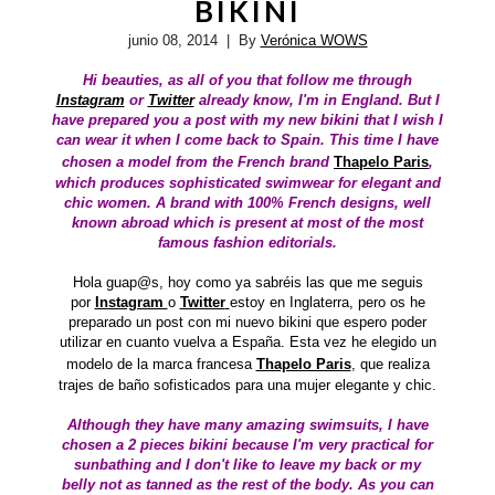
BIKINI
junio 08, 2014
| By
Verónica WOWS
Hi beauties, as all of you that follow me through
Instagram
or
Twitter
already know, I'm in England. But I
have prepared you a post with my new bikini that I wish I
can wear it when I come back to Spain. This time I have
chosen a model from the French brand
Thapelo Paris
,
which produces sophisticated swimwear for elegant and
chic women. A brand with 100% French designs, well
known abroad which is present at most of the most
famous fashion editorials.
Hola guap@s, hoy como ya sabréis las que me seguis
por
Instagram
o
Twitter
estoy en Inglaterra, pero os he
preparado un post con mi nuevo bikini que espero poder
utilizar en cuanto vuelva a España. Esta vez he elegido un
modelo de la marca francesa
Thapelo Paris
,
que realiza
trajes de baño sofisticados para una mujer elegante y chic.
Although they have many amazing swimsuits, I have
chosen a 2 pieces bikini because I'm very practical for
sunbathing and I don't like to leave my back or my
belly not as tanned as the rest of the body.
As you can