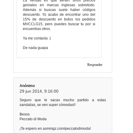
La verdad es que tienen unos precios
geniales en marcas inglesas sobretodo.
Además si buscas suele haber códigos
descuento. Yo acabo de encontrar uno del
15% de descuento en todos los pedidos
MVCCLG15, pero puedes buscar tu por si
encuentras otros.
Ya me contarás :)
De nada guapa
Responder
Anónimo
29 jun 2014, 9:16:00
Seguro que le sacas mucho partido a estas
sandalias, se ven super cómodas!!
Besos
Peccato di Moda
¡Te espero en asmmgz.com/peccatodimoda!