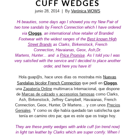
CUFF WEDGES
junio 28, 2014
| By
Verónica WOWS
Hi beauties, some days ago I showed you my New Pair of
two tone sandals by French Connection which I have ordered
via
Cloggs
, an international shoe retailer of Branded
Footwear with the widest ranges of the
Best known High
Street Brands
as Clarks, Birkenstock, French
Connection,
Havaianas,
Geox,
Ash,Dr.
Martens,
Hunter...
and a
Price Promise
. As I told you I was
very satisfied with the service and I decided to place another
order, and here you have it!
Hola guap@s, hace unos días os mostraba mis
Nuevas
Sandalias bicolor French Connection
que pedí en
Cloggs
,
una
Zapatería Online
multimarca Internacional, que dispone
de
Marcas de calzado y accesorios famosas
como Clarks,
Ash, Birkenstock, Jeffrey Campbell, Havaianas, French
Connection, Geox, Hunter, Dr Martens... y con unos
Precios
Geniales
. Y como os dije había quedado tan satisfecha que
tenía en camino otro par, que es este que os traigo hoy.
They are these pretty wedges with ankle cuff (on trend now)
in light tan leather by Clarks which are super comfy.
When I