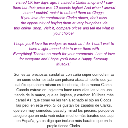
visited UK few days ago, I visited a Clarks shop and I saw
them but their price was 10 pounds higher! And when I arrived
home I couldn't resist to ordered them on Cloggs.
If you love the comfortable Clarks
shoes
, don't miss
the opportunity of buying them at very low prices via
this online
shop
. Visit it, compare prices and tell me what is
your choice!.
I hope you'll love the wedges as much as I do, I can't wait to
have a light tanned skin to wear them with
Everything!
Thanks so much for your comments. Lots of love
for everyone and I hope you'll have a Happy Saturday.
Muacks!
Son estas preciosas sandalias con cuña súper comodísimas
en cuero color tostado con pulsera atada al tobillo que ya
sabéis que ahora mismo es tendencia, de la marca Clarks.
Cuando estuve en Inglaterra hace unos días las vi en una
tienda de la marca, que es Inglesa, y estaban 10 libras más
caras! Así que como ya les tenía echado el ojo en Cloggs,
las pedí en esta web. Si os gustan los zapatos de Clarks,
que son muy cómodos, pasad y mirad los precios, porque os
aseguro que en esta web están mucho más baratos que aquí
en España, ya os digo que incluso más baratos que en la
propia tienda Clarks.