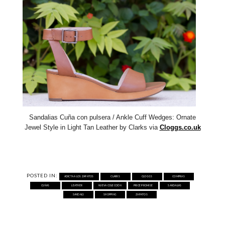
Sandalias Cuña con pulsera / Ankle Cuff Wedges
: Ornate
Jewel Style in Light Tan Leather by Clarks via
Cloggs.co.uk
POSTED IN:
ADICTA A LOS ZAPATOS
CLARKS
CLOGGS
COMPRAS
CUÑAS
LEATHER
NUEVA COLECCIÓN
PRICE PROMISE
SANDALIAS
SANDALS
SHOPPING
ZAPATOS