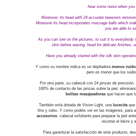
hear some noise when you use
Moreover, its head with 24 accurate tweezers removes 
Moreover its head incorporates massage balls which mak
you are able to se
As you can see on the pictures, to suit it to everybody 
skin before waxing, head for delicate finishes, 
Have you already started with the silk skin operat
Y como su nombre indica es un depiladora
menos ruido
pero es menor que los ruido
Por otra parte, su cabezal con 24 pinzas de precisión,
100% de contacto de las pinzas sobre la piel, eliminan
bolitas masajeadoras
que hacen que la
También está dotada de Vision Light, una
lucecita
que 
fino y rubio. Y como podéis ver en las imágenes, para 
accesorios
: cabezal exfoliante para preparar la piel an
recortar el bikini 
Para garantizar la satisfacción de este producto, d