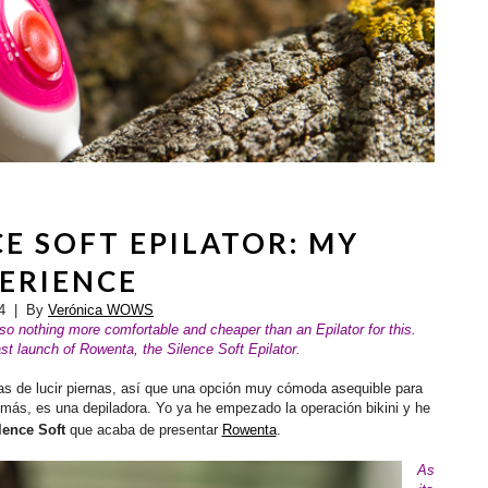
E SOFT EPILATOR: MY
ERIENCE
4
| By
Verónica WOWS
so nothing more comfortable and cheaper than an Epilator for this.
ast launch of Rowenta, the Silence Soft Epilator.
s de lucir piernas, así que una opción muy cómoda asequible para
 más, es una depiladora. Yo ya he empezado la operación bikini y he
lence Soft
que acaba de presentar
Rowenta
.
As