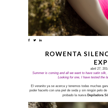
ROWENTA SILENC
EXP
abril 27, 201
Summer is coming and all we want to have satin silk, 
Looking for one, I have tested the l
El veranito ya se acerca y tenemos todas muchas gana
poder hacerlo con una piel de seda y sin ningún pelo de
probado la nueva
Depiladora Si