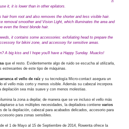
n
 it, it is lower than in other epilators.
hair from root and also removes the shorter and less visible hair.
e removal smoother and Vision Light, which illuminates the area and
e even the finest blonde hair.
needs, it contains some accessories: exfoliating head to prepare the
accessory for bikini zone, and accessory for sensitive areas.
ion? A big kiss and I hope you'll have a Happy Sunday. Muacks!
sa
que el resto. Evidentemente algo de ruido se escucha al utilizarla,
s estresantes de este tipo de máquinas.
arranca el vello de raíz
y su tecnología Micro-contact asegura un
do el vello más corto y menos visible. Además su cabezal incorpora
 depilación sea más suave y con menos molestias.
ilumina la zona a depilar, de manera que se ve incluso el vello más
adaptarse a tus múltiples necesidades, la depiladora contiene
varios
tes de la depilación, cabezal para acabados delicados, accesorio para
y accesorio para zonas sensibles.
esde el 1 de Mayo al 15 de Septiembre de 2014, Rowenta ofrece la